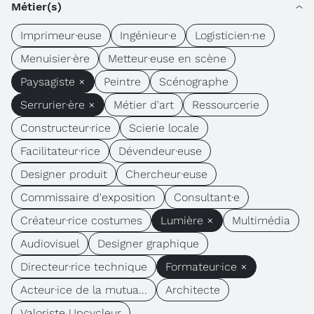
Métier(s)
Imprimeur·euse
Ingénieur·e
Logisticien·ne
Menuisier·ère
Metteur·euse en scène
Paysagiste ×
Peintre
Scénographe
Serrurier·ère ×
Métier d'art
Ressourcerie
Constructeur·rice
Scierie locale
Facilitateur·rice
Dévendeur·euse
Designer produit
Chercheur·euse
Commissaire d'exposition
Consultant·e
Créateur·rice costumes
Lumière ×
Multimédia
Audiovisuel
Designer graphique
Directeur·rice technique
Formateur·ice ×
Acteur·ice de la mutua...
Architecte
Valoriste Upcycleur