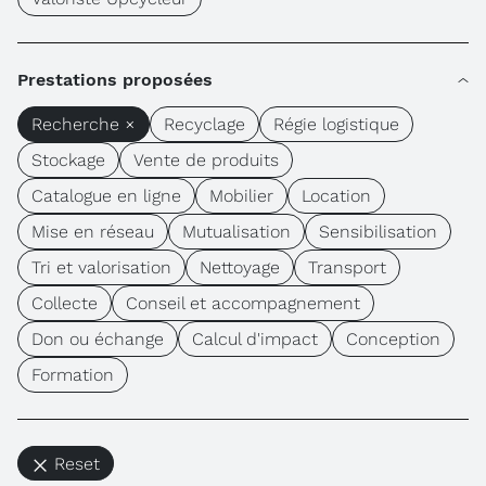
Prestations proposées
Recherche ×
Recyclage
Régie logistique
Stockage
Vente de produits
Catalogue en ligne
Mobilier
Location
Mise en réseau
Mutualisation
Sensibilisation
Tri et valorisation
Nettoyage
Transport
Collecte
Conseil et accompagnement
Don ou échange
Calcul d'impact
Conception
Formation
Reset