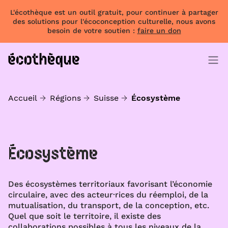
L'écothèque est un outil gratuit, pour continuer à partager
des solutions pour l'écoconception culturelle, nous avons
besoin de votre soutien :
faire un don
Accueil
Régions
Suisse
Écosystème
Écosystème
Des écosystèmes territoriaux favorisant l’économie
circulaire, avec des acteur·rices du réemploi, de la
mutualisation, du transport, de la conception, etc.
Quel que soit le territoire, il existe des
collaborations possibles à tous les niveaux de la