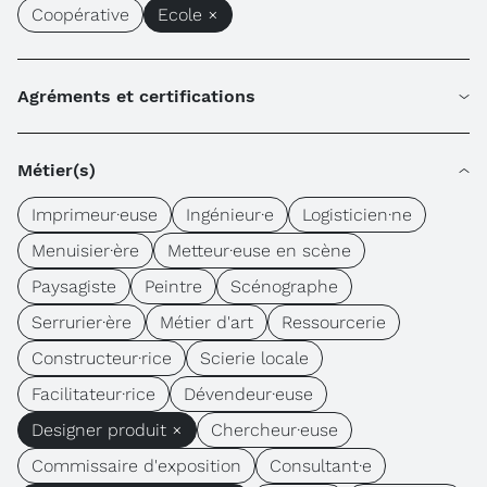
Coopérative
Ecole ×
Agréments et certifications
Métier(s)
Imprimeur·euse
Ingénieur·e
Logisticien·ne
Menuisier·ère
Metteur·euse en scène
Paysagiste
Peintre
Scénographe
Serrurier·ère
Métier d'art
Ressourcerie
Constructeur·rice
Scierie locale
Facilitateur·rice
Dévendeur·euse
Designer produit ×
Chercheur·euse
Commissaire d'exposition
Consultant·e