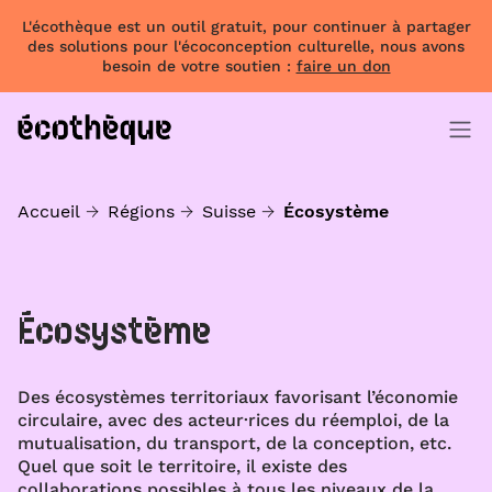
L'écothèque est un outil gratuit, pour continuer à partager
des solutions pour l'écoconception culturelle, nous avons
besoin de votre soutien :
faire un don
Accueil
Régions
Suisse
Écosystème
Écosystème
Des écosystèmes territoriaux favorisant l’économie
circulaire, avec des acteur·rices du réemploi, de la
mutualisation, du transport, de la conception, etc.
Quel que soit le territoire, il existe des
collaborations possibles à tous les niveaux de la