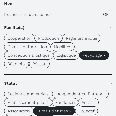
Nom
Famille(s)
Coopération
Production
Régie technique
Conseil et formation
Mobilités
Conception artistique
Logistique
Recyclage ×
Réemploi
Réseau
Statut
Société commerciale
Indépendant ou Entrepr...
Etablissement public
Fondation
Artisan
Association
Bureau d'études ×
Collectif