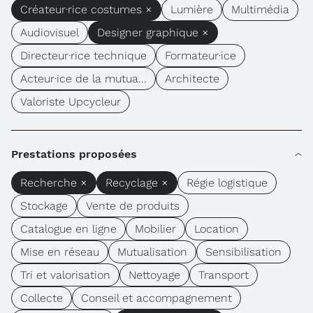
Créateur·rice costumes ×
Lumière
Multimédia
Audiovisuel
Designer graphique ×
Directeur·rice technique
Formateur·ice
Acteur·ice de la mutua...
Architecte
Valoriste Upcycleur
Prestations proposées
Recherche ×
Recyclage ×
Régie logistique
Stockage
Vente de produits
Catalogue en ligne
Mobilier
Location
Mise en réseau
Mutualisation
Sensibilisation
Tri et valorisation
Nettoyage
Transport
Collecte
Conseil et accompagnement