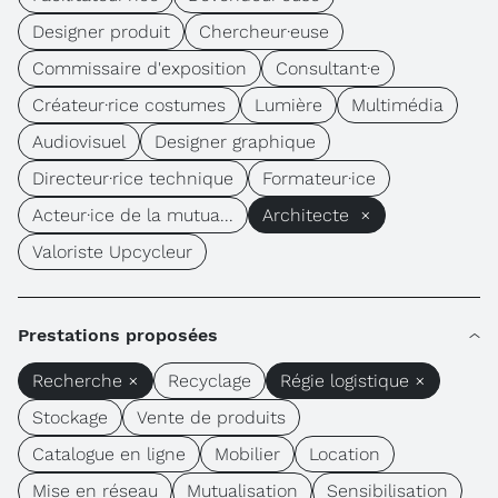
Designer produit
Chercheur·euse
Commissaire d'exposition
Consultant·e
Créateur·rice costumes
Lumière
Multimédia
Audiovisuel
Designer graphique
Directeur·rice technique
Formateur·ice
Acteur·ice de la mutua...
Architecte ×
Valoriste Upcycleur
Prestations proposées
Recherche ×
Recyclage
Régie logistique ×
Stockage
Vente de produits
Catalogue en ligne
Mobilier
Location
Mise en réseau
Mutualisation
Sensibilisation