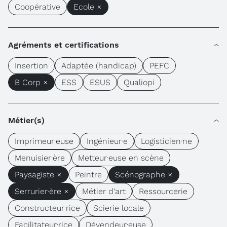
Coopérative
Ecole ×
Agréments et certifications
Insertion
Adaptée (handicap)
PEFC
B Corp ×
ESS
ESUS
Qualiopi
Métier(s)
Imprimeur·euse
Ingénieur·e
Logisticien·ne
Menuisier·ère
Metteur·euse en scène
Paysagiste ×
Peintre
Scénographe ×
Serrurier·ère ×
Métier d'art
Ressourcerie
Constructeur·rice
Scierie locale
Facilitateur·rice
Dévendeur·euse