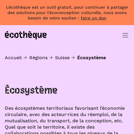
L'écothèque est un outil gratuit, pour continuer à partager
des solutions pour l'écoconception culturelle, nous avons
besoin de votre soutien :
faire un don
Accueil
Régions
Suisse
Écosystème
Écosystème
Des écosystèmes territoriaux favorisant l’économie
circulaire, avec des acteur·rices du réemploi, de la
mutualisation, du transport, de la conception, etc.
Quel que soit le territoire, il existe des
collaborations possibles à tous les niveaux de la