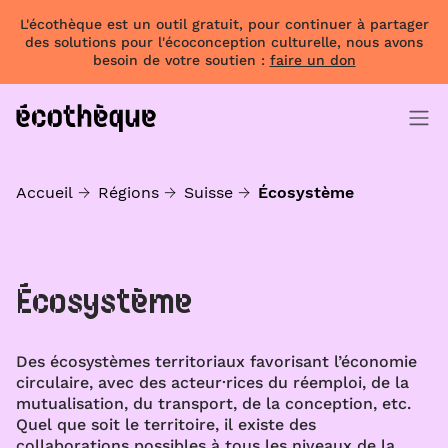
L'écothèque est un outil gratuit, pour continuer à partager
des solutions pour l'écoconception culturelle, nous avons
besoin de votre soutien :
faire un don
Accueil
Régions
Suisse
Écosystème
Écosystème
Des écosystèmes territoriaux favorisant l’économie
circulaire, avec des acteur·rices du réemploi, de la
mutualisation, du transport, de la conception, etc.
Quel que soit le territoire, il existe des
collaborations possibles à tous les niveaux de la