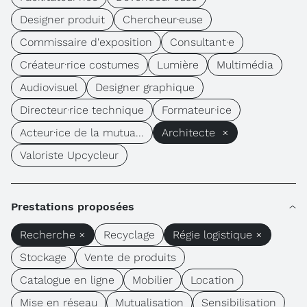
Designer produit
Chercheur·euse
Commissaire d'exposition
Consultant·e
Créateur·rice costumes
Lumière
Multimédia
Audiovisuel
Designer graphique
Directeur·rice technique
Formateur·ice
Acteur·ice de la mutua...
Architecte ×
Valoriste Upcycleur
Prestations proposées
Recherche ×
Recyclage
Régie logistique ×
Stockage
Vente de produits
Catalogue en ligne
Mobilier
Location
Mise en réseau
Mutualisation
Sensibilisation