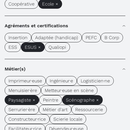
Coopérative
Ecole ×
Agréments et certifications
Insertion
Adaptée (handicap)
PEFC
B Corp
ESS
ESUS ×
Qualiopi
Métier(s)
Imprimeur·euse
Ingénieur·e
Logisticien·ne
Menuisier·ère
Metteur·euse en scène
Paysagiste ×
Peintre
Scénographe ×
Serrurier·ère
Métier d'art
Ressourcerie
Constructeur·rice
Scierie locale
Facilitateur·rice
Dévendeur·euse