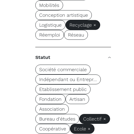
Mobilités
Conception artistique
Logistique
Recyclage ×
Réemploi
Réseau
Statut
Société commerciale
Indépendant ou Entrepr...
Etablissement public
Fondation
Artisan
Association
Bureau d'études
Collectif ×
Coopérative
Ecole ×