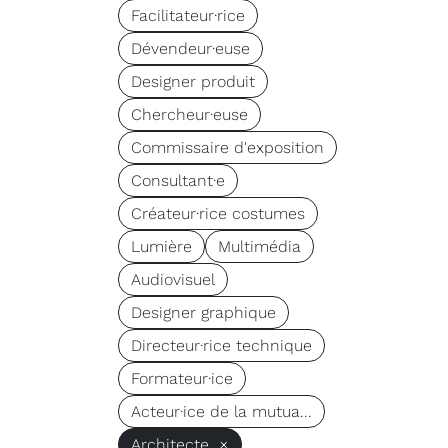
Facilitateur·rice
Dévendeur·euse
Designer produit
Chercheur·euse
Commissaire d'exposition
Consultant·e
Créateur·rice costumes
Lumière
Multimédia
Audiovisuel
Designer graphique
Directeur·rice technique
Formateur·ice
Acteur·ice de la mutua...
Architecte ×