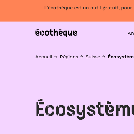
L'écothèque est un outil gratuit, pour
An
Accueil
Régions
Suisse
Écosystèm
Écosystèm