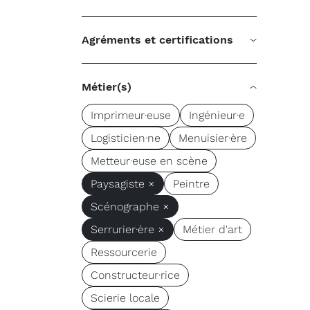
Agréments et certifications
Métier(s)
Imprimeur·euse
Ingénieur·e
Logisticien·ne
Menuisier·ère
Metteur·euse en scène
Paysagiste ×
Peintre
Scénographe ×
Serrurier·ère ×
Métier d'art
Ressourcerie
Constructeur·rice
Scierie locale