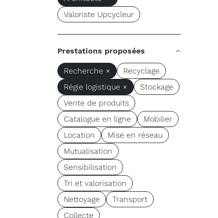
Valoriste Upcycleur
Prestations proposées
Recherche ×
Recyclage
Régie logistique ×
Stockage
Vente de produits
Catalogue en ligne
Mobilier
Location
Mise en réseau
Mutualisation
Sensibilisation
Tri et valorisation
Nettoyage
Transport
Collecte