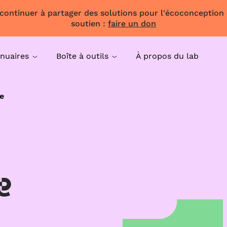
 continuer à partager des solutions pour l'écoconception
soutien :
faire un don
nuaires
Boîte à outils
À propos du lab
e
e