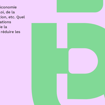
’économie
oi, de la
ion, etc. Quel
rations
e la
réduire les