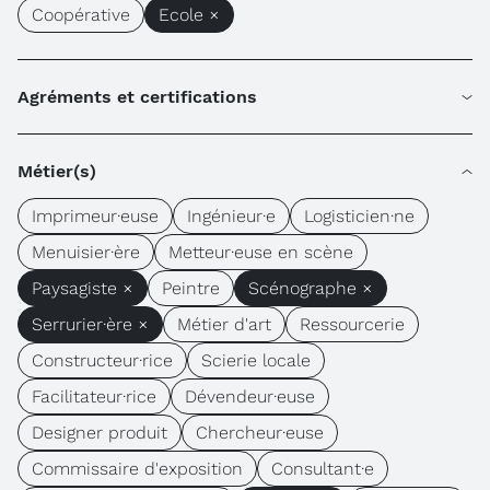
Coopérative
Ecole ×
Agréments et certifications
Métier(s)
Imprimeur·euse
Ingénieur·e
Logisticien·ne
Menuisier·ère
Metteur·euse en scène
Paysagiste ×
Peintre
Scénographe ×
Serrurier·ère ×
Métier d'art
Ressourcerie
Constructeur·rice
Scierie locale
Facilitateur·rice
Dévendeur·euse
Designer produit
Chercheur·euse
Commissaire d'exposition
Consultant·e