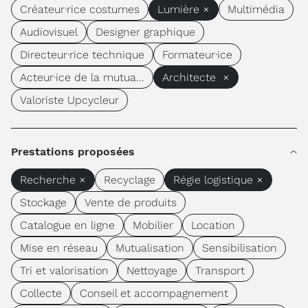
Créateur·rice costumes
Lumière ×
Multimédia
Audiovisuel
Designer graphique
Directeur·rice technique
Formateur·ice
Acteur·ice de la mutua...
Architecte ×
Valoriste Upcycleur
Prestations proposées
Recherche ×
Recyclage
Régie logistique ×
Stockage
Vente de produits
Catalogue en ligne
Mobilier
Location
Mise en réseau
Mutualisation
Sensibilisation
Tri et valorisation
Nettoyage
Transport
Collecte
Conseil et accompagnement