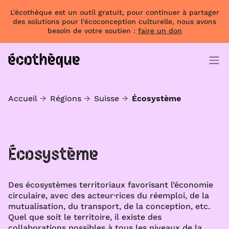
L'écothèque est un outil gratuit, pour continuer à partager
des solutions pour l'écoconception culturelle, nous avons
besoin de votre soutien :
faire un don
Accueil
Régions
Suisse
Écosystème
Écosystème
Des écosystèmes territoriaux favorisant l’économie
circulaire, avec des acteur·rices du réemploi, de la
mutualisation, du transport, de la conception, etc.
Quel que soit le territoire, il existe des
collaborations possibles à tous les niveaux de la