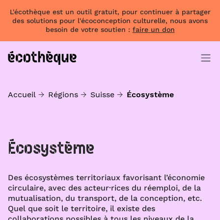
L'écothèque est un outil gratuit, pour continuer à partager
des solutions pour l'écoconception culturelle, nous avons
besoin de votre soutien :
faire un don
Accueil
Régions
Suisse
Écosystème
Écosystème
Des écosystèmes territoriaux favorisant l’économie
circulaire, avec des acteur·rices du réemploi, de la
mutualisation, du transport, de la conception, etc.
Quel que soit le territoire, il existe des
collaborations possibles à tous les niveaux de la