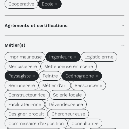
Coopérative
Ecole ×
Agréments et certifications
Métier(s)
Imprimeur·euse
Ingénieur·e ×
Logisticien·ne
Menuisier·ère
Metteur·euse en scène
Paysagiste ×
Peintre
Scénographe ×
Serrurier·ère
Métier d'art
Ressourcerie
Constructeur·rice
Scierie locale
Facilitateur·rice
Dévendeur·euse
Designer produit
Chercheur·euse
Commissaire d'exposition
Consultant·e