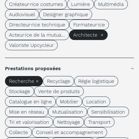
Créateur·rice costumes
Lumière
Multimédia
Audiovisuel
Designer graphique
Directeur·rice technique
Formateur·ice
Acteur·ice de la mutua...
Architecte ×
Valoriste Upcycleur
Prestations proposées
Recherche ×
Recyclage
Régie logistique
Stockage
Vente de produits
Catalogue en ligne
Mobilier
Location
Mise en réseau
Mutualisation
Sensibilisation
Tri et valorisation
Nettoyage
Transport
Collecte
Conseil et accompagnement