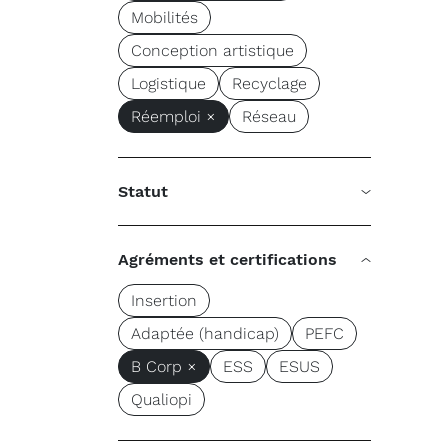
Mobilités
Conception artistique
Logistique
Recyclage
Réemploi ×
Réseau
Statut
Agréments et certifications
Insertion
Adaptée (handicap)
PEFC
B Corp ×
ESS
ESUS
Qualiopi