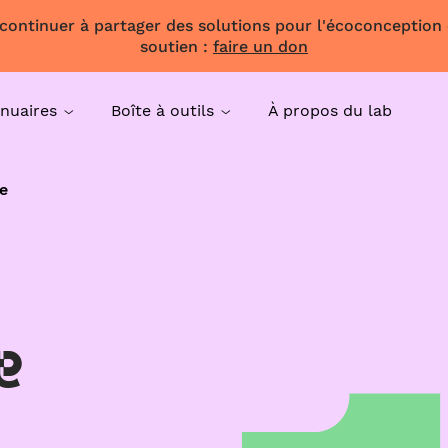
 continuer à partager des solutions pour l'écoconception
soutien :
faire un don
nuaires
Boîte à outils
À propos du lab
e
e