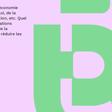
’économie
oi, de la
ion, etc. Quel
rations
e la
réduire les