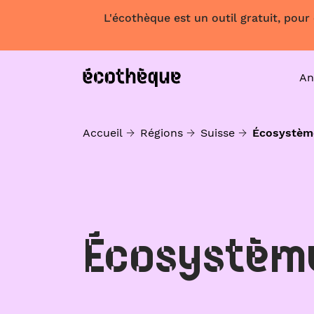
L'écothèque est un outil gratuit, pour
An
Accueil
Régions
Suisse
Écosystèm
Écosystèm