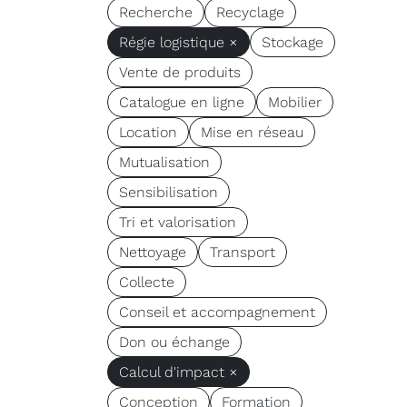
Recherche
Recyclage
Régie logistique ×
Stockage
Vente de produits
Catalogue en ligne
Mobilier
Location
Mise en réseau
Mutualisation
Sensibilisation
Tri et valorisation
Nettoyage
Transport
Collecte
Conseil et accompagnement
Don ou échange
Calcul d'impact ×
Conception
Formation