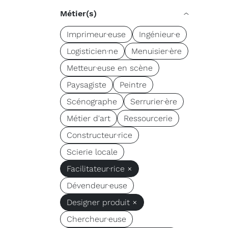
Métier(s)
Imprimeur·euse
Ingénieur·e
Logisticien·ne
Menuisier·ère
Metteur·euse en scène
Paysagiste
Peintre
Scénographe
Serrurier·ère
Métier d'art
Ressourcerie
Constructeur·rice
Scierie locale
Facilitateur·rice ×
Dévendeur·euse
Designer produit ×
Chercheur·euse