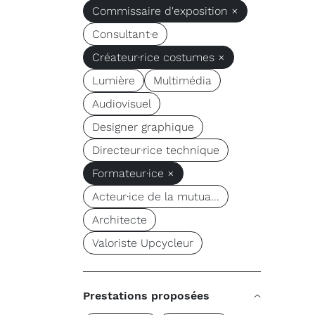
Commissaire d'exposition ×
Consultant·e
Créateur·rice costumes ×
Lumière
Multimédia
Audiovisuel
Designer graphique
Directeur·rice technique
Formateur·ice ×
Acteur·ice de la mutua...
Architecte
Valoriste Upcycleur
Prestations proposées