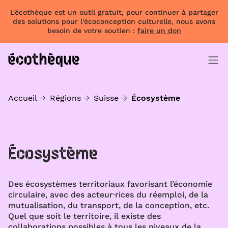
L'écothèque est un outil gratuit, pour continuer à partager
des solutions pour l'écoconception culturelle, nous avons
besoin de votre soutien :
faire un don
Accueil
Régions
Suisse
Écosystème
Écosystème
Des écosystèmes territoriaux favorisant l’économie
circulaire, avec des acteur·rices du réemploi, de la
mutualisation, du transport, de la conception, etc.
Quel que soit le territoire, il existe des
collaborations possibles à tous les niveaux de la