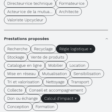
Directeur·rice technique
Formateur·ice
Acteur·ice de la mutua...
Architecte
Valoriste Upcycleur
Prestations proposées
Recherche
Recyclage
Régie logistique ×
Stockage
Vente de produits
Catalogue en ligne
Mobilier
Location
Mise en réseau
Mutualisation
Sensibilisation
Tri et valorisation
Nettoyage
Transport
Collecte
Conseil et accompagnement
Don ou échange
Calcul d'impact ×
Conception
Formation