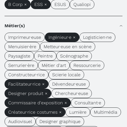
B Corp ×
ESS ×
ESUS
Qualiopi
Métier(s)
Imprimeur·euse
Ingénieur·e ×
Logisticien·ne
Menuisier·ère
Metteur·euse en scène
Paysagiste
Peintre
Scénographe
Serrurier·ère
Métier d'art
Ressourcerie
Constructeur·rice
Scierie locale
Facilitateur·rice ×
Dévendeur·euse
Designer produit ×
Chercheur·euse
Commissaire d'exposition ×
Consultant·e
Créateur·rice costumes ×
Lumière
Multimédia
Audiovisuel
Designer graphique