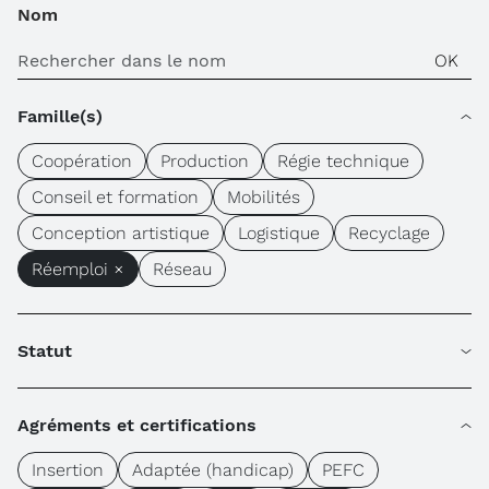
Nom
Famille(s)
Coopération
Production
Régie technique
Conseil et formation
Mobilités
Conception artistique
Logistique
Recyclage
Réemploi ×
Réseau
Statut
Agréments et certifications
Insertion
Adaptée (handicap)
PEFC