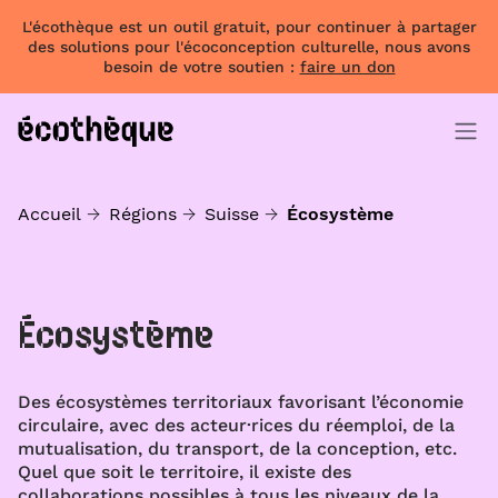
L'écothèque est un outil gratuit, pour continuer à partager
des solutions pour l'écoconception culturelle, nous avons
besoin de votre soutien :
faire un don
Accueil
Régions
Suisse
Écosystème
Écosystème
Des écosystèmes territoriaux favorisant l’économie
circulaire, avec des acteur·rices du réemploi, de la
mutualisation, du transport, de la conception, etc.
Quel que soit le territoire, il existe des
collaborations possibles à tous les niveaux de la