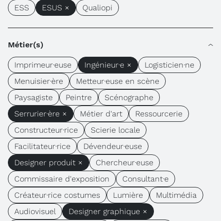
ESS
ESUS ×
Qualiopi
Métier(s)
Imprimeur·euse
Ingénieur·e ×
Logisticien·ne
Menuisier·ère
Metteur·euse en scène
Paysagiste
Peintre
Scénographe
Serrurier·ère ×
Métier d'art
Ressourcerie
Constructeur·rice
Scierie locale
Facilitateur·rice
Dévendeur·euse
Designer produit ×
Chercheur·euse
Commissaire d'exposition
Consultant·e
Créateur·rice costumes
Lumière
Multimédia
Audiovisuel
Designer graphique ×