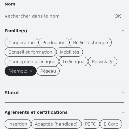
Nom
Famille(s)
Coopération
Production
Régie technique
Conseil et formation
Mobilités
Conception artistique
Logistique
Recyclage
Réemploi ×
Réseau
Statut
Agréments et certifications
Insertion
Adaptée (handicap)
PEFC
B Corp