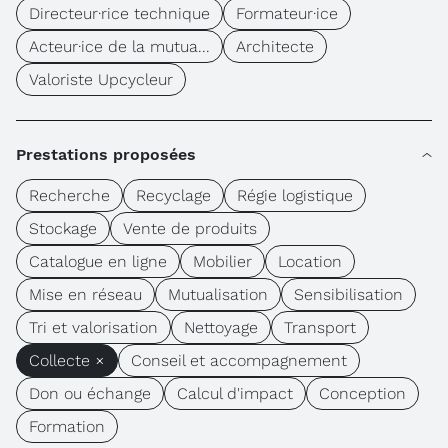
Directeur·rice technique
Formateur·ice
Acteur·ice de la mutua...
Architecte
Valoriste Upcycleur
Prestations proposées
Recherche
Recyclage
Régie logistique
Stockage
Vente de produits
Catalogue en ligne
Mobilier
Location
Mise en réseau
Mutualisation
Sensibilisation
Tri et valorisation
Nettoyage
Transport
Collecte ×
Conseil et accompagnement
Don ou échange
Calcul d'impact
Conception
Formation