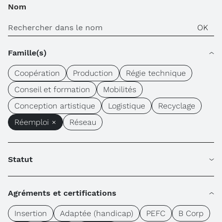
Nom
Famille(s)
Coopération
Production
Régie technique
Conseil et formation
Mobilités
Conception artistique
Logistique
Recyclage
Réemploi ×
Réseau
Statut
Agréments et certifications
Insertion
Adaptée (handicap)
PEFC
B Corp