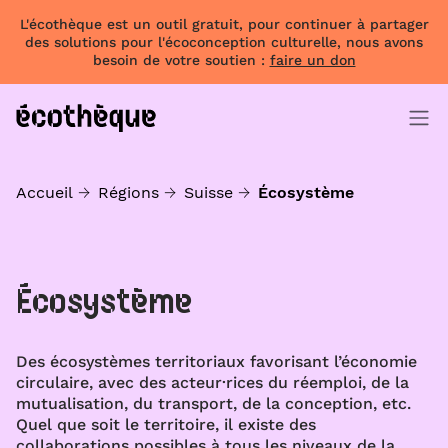
L'écothèque est un outil gratuit, pour continuer à partager
des solutions pour l'écoconception culturelle, nous avons
besoin de votre soutien :
faire un don
Accueil
Régions
Suisse
Écosystème
Écosystème
Des écosystèmes territoriaux favorisant l’économie
circulaire, avec des acteur·rices du réemploi, de la
mutualisation, du transport, de la conception, etc.
Quel que soit le territoire, il existe des
collaborations possibles à tous les niveaux de la