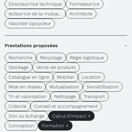
Directeur·rice technique
Formateur·ice
Acteur·ice de la mutua...
Architecte
Valoriste Upcycleur
Prestations proposées
Recherche
Recyclage
Régie logistique
Stockage
Vente de produits
Catalogue en ligne
Mobilier
Location
Mise en réseau
Mutualisation
Sensibilisation
Tri et valorisation
Nettoyage
Transport
Collecte
Conseil et accompagnement
Don ou échange
Calcul d'impact ×
Conception
Formation ×