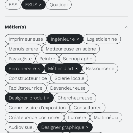
ESS
ESUS ×
Qualiopi
Métier(s)
Imprimeur·euse
Ingénieur·e ×
Logisticien·ne
Menuisier·ère
Metteur·euse en scène
Paysagiste
Peintre
Scénographe
Serrurier·ère ×
Métier d'art ×
Ressourcerie
Constructeur·rice
Scierie locale
Facilitateur·rice
Dévendeur·euse
Designer produit ×
Chercheur·euse
Commissaire d'exposition
Consultant·e
Créateur·rice costumes
Lumière
Multimédia
Audiovisuel
Designer graphique ×