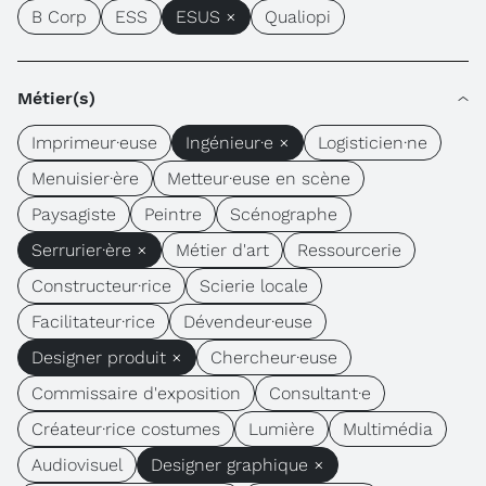
B Corp
ESS
ESUS ×
Qualiopi
Métier(s)
Imprimeur·euse
Ingénieur·e ×
Logisticien·ne
Menuisier·ère
Metteur·euse en scène
Paysagiste
Peintre
Scénographe
Serrurier·ère ×
Métier d'art
Ressourcerie
Constructeur·rice
Scierie locale
Facilitateur·rice
Dévendeur·euse
Designer produit ×
Chercheur·euse
Commissaire d'exposition
Consultant·e
Créateur·rice costumes
Lumière
Multimédia
Audiovisuel
Designer graphique ×