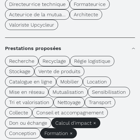
Directeur·rice technique
Formateur·ice
Acteur·ice de la mutua...
Architecte
Valoriste Upcycleur
Prestations proposées
Recherche
Recyclage
Régie logistique
Stockage
Vente de produits
Catalogue en ligne
Mobilier
Location
Mise en réseau
Mutualisation
Sensibilisation
Tri et valorisation
Nettoyage
Transport
Collecte
Conseil et accompagnement
Don ou échange
Calcul d'impact ×
Conception
Formation ×