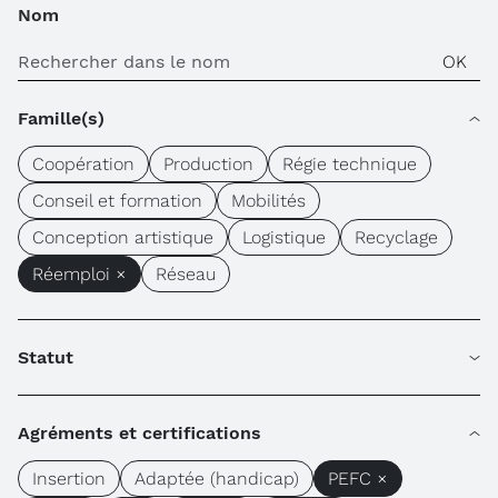
Nom
Famille(s)
Coopération
Production
Régie technique
Conseil et formation
Mobilités
Conception artistique
Logistique
Recyclage
Réemploi ×
Réseau
Statut
Agréments et certifications
Insertion
Adaptée (handicap)
PEFC ×