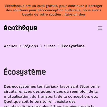
L'écothèque est un outil gratuit, pour continuer à partager
des solutions pour l'écoconception culturelle, nous avons
besoin de votre soutien :
faire un don
Accueil
Régions
Suisse
Écosystème
Écosystème
Des écosystèmes territoriaux favorisant l’économie
circulaire, avec des acteur·rices du réemploi, de la
mutualisation, du transport, de la conception, etc.
Quel que soit le territoire, il existe des
collaborations possibles à tous les niveaux de la