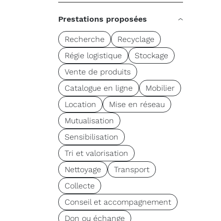
Prestations proposées
Recherche
Recyclage
Régie logistique
Stockage
Vente de produits
Catalogue en ligne
Mobilier
Location
Mise en réseau
Mutualisation
Sensibilisation
Tri et valorisation
Nettoyage
Transport
Collecte
Conseil et accompagnement
Don ou échange