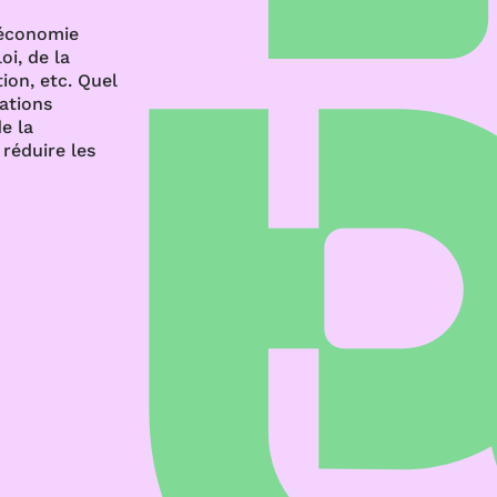
’économie
oi, de la
ion, etc. Quel
rations
e la
réduire les