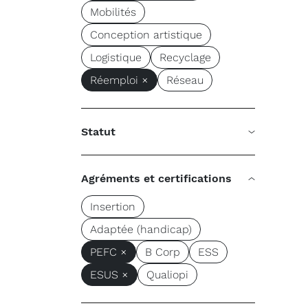
Mobilités
Conception artistique
Logistique
Recyclage
Réemploi ×
Réseau
Statut
Agréments et certifications
Insertion
Adaptée (handicap)
PEFC ×
B Corp
ESS
ESUS ×
Qualiopi