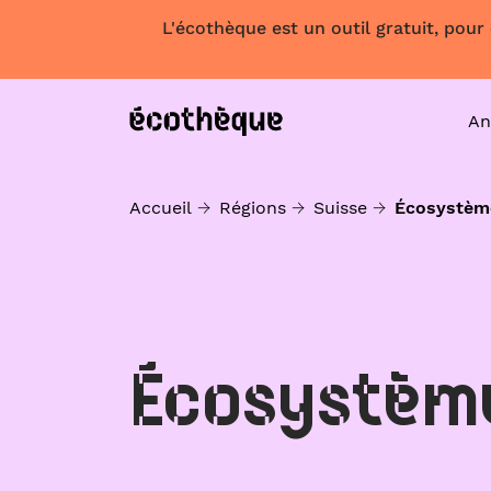
L'écothèque est un outil gratuit, pour
An
Accueil
Régions
Suisse
Écosystèm
Écosystèm