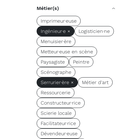
Métier(s)
Imprimeur·euse
Ingénieur·e ×
Logisticien·ne
Menuisier·ère
Metteur·euse en scène
Paysagiste
Peintre
Scénographe
Serrurier·ère ×
Métier d'art
Ressourcerie
Constructeur·rice
Scierie locale
Facilitateur·rice
Dévendeur·euse