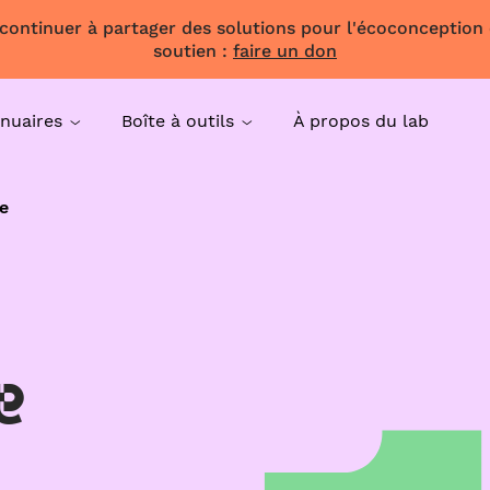
 continuer à partager des solutions pour l'écoconception
soutien :
faire un don
nuaires
Boîte à outils
À propos du lab
e
e