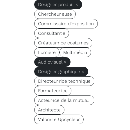
Designer produit ×
Chercheur·euse
Commissaire d'exposition
Consultant·e
Créateur·rice costumes
Lumière
Multimédia
Audiovisuel ×
Designer graphique ×
Directeur·rice technique
Formateur·ice
Acteur·ice de la mutua...
Architecte
Valoriste Upcycleur