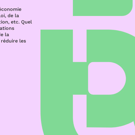
’économie
oi, de la
ion, etc. Quel
rations
e la
réduire les