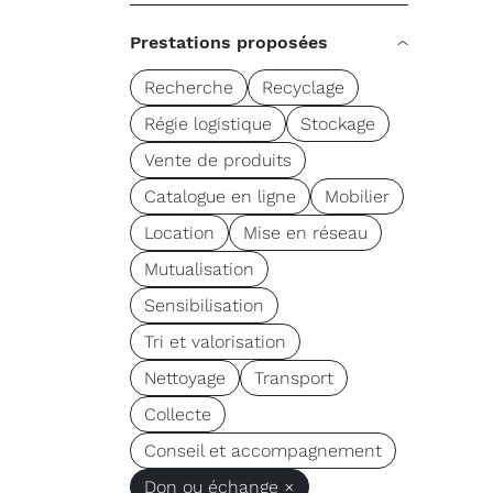
Prestations proposées
Recherche
Recyclage
Régie logistique
Stockage
Vente de produits
Catalogue en ligne
Mobilier
Location
Mise en réseau
Mutualisation
Sensibilisation
Tri et valorisation
Nettoyage
Transport
Collecte
Conseil et accompagnement
Don ou échange ×