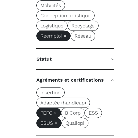
Mobilités
Conception artistique
Logistique
Recyclage
Réemploi ×
Réseau
Statut
Agréments et certifications
Insertion
Adaptée (handicap)
PEFC ×
B Corp
ESS
ESUS ×
Qualiopi