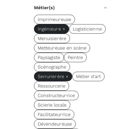
Métier(s)
Imprimeur·euse
Ingénieur·e ×
Logisticien·ne
Menuisier·ère
Metteur·euse en scène
Paysagiste
Peintre
Scénographe
Serrurier·ère ×
Métier d'art
Ressourcerie
Constructeur·rice
Scierie locale
Facilitateur·rice
Dévendeur·euse