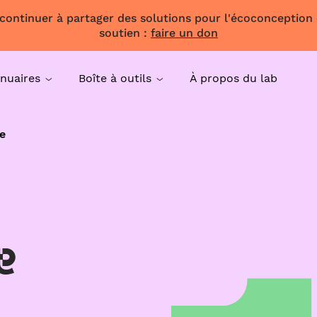
 continuer à partager des solutions pour l'écoconception
soutien :
faire un don
nuaires
Boîte à outils
À propos du lab
e
e