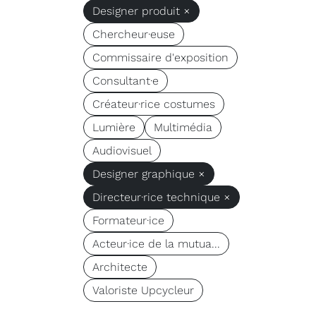
Designer produit ×
Chercheur·euse
Commissaire d'exposition
Consultant·e
Créateur·rice costumes
Lumière
Multimédia
Audiovisuel
Designer graphique ×
Directeur·rice technique ×
Formateur·ice
Acteur·ice de la mutua...
Architecte
Valoriste Upcycleur