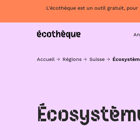
L'écothèque est un outil gratuit, pour
An
Accueil
Régions
Suisse
Écosystèm
Écosystèm