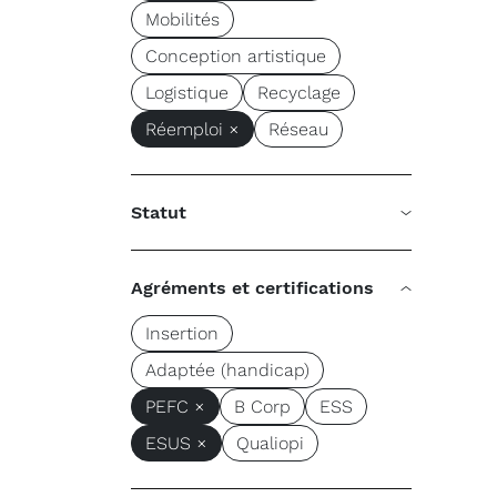
Mobilités
Conception artistique
Logistique
Recyclage
Réemploi ×
Réseau
Statut
Agréments et certifications
Insertion
Adaptée (handicap)
PEFC ×
B Corp
ESS
ESUS ×
Qualiopi