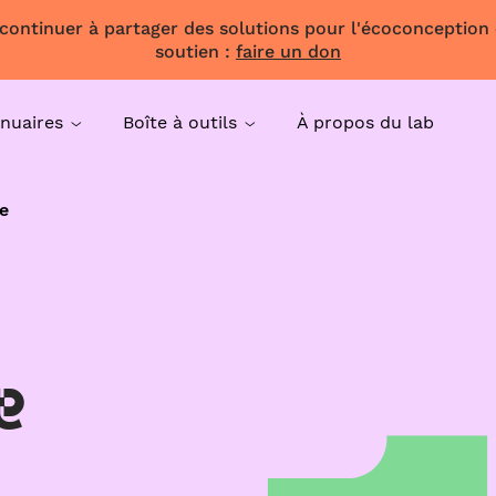
 continuer à partager des solutions pour l'écoconception
soutien :
faire un don
nuaires
Boîte à outils
À propos du lab
e
e