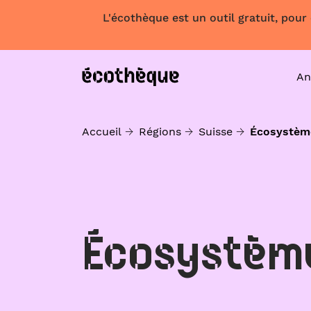
L'écothèque est un outil gratuit, pour
An
Accueil
Régions
Suisse
Écosystèm
Écosystèm