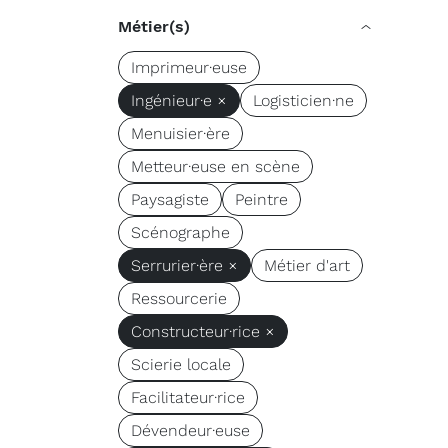
Métier(s)
Imprimeur·euse
Ingénieur·e ×
Logisticien·ne
Menuisier·ère
Metteur·euse en scène
Paysagiste
Peintre
Scénographe
Serrurier·ère ×
Métier d'art
Ressourcerie
Constructeur·rice ×
Scierie locale
Facilitateur·rice
Dévendeur·euse