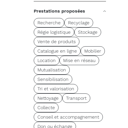
Prestations proposées
Recherche
Recyclage
Régie logistique
Stockage
Vente de produits
Catalogue en ligne
Mobilier
Location
Mise en réseau
Mutualisation
Sensibilisation
Tri et valorisation
Nettoyage
Transport
Collecte
Conseil et accompagnement
Don ou échange