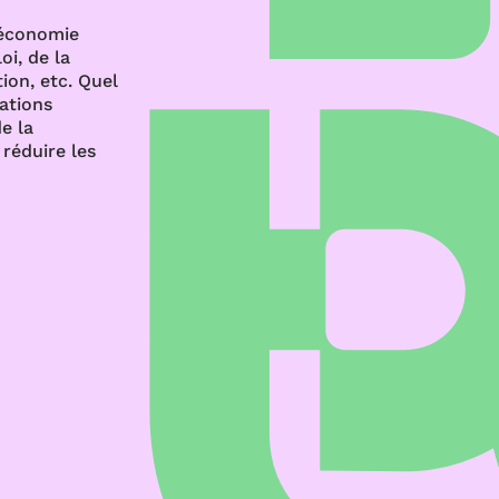
’économie
oi, de la
ion, etc. Quel
rations
e la
réduire les