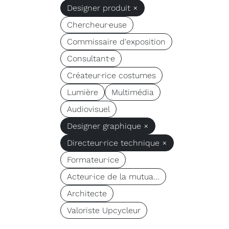
Designer produit ×
Chercheur·euse
Commissaire d'exposition
Consultant·e
Créateur·rice costumes
Lumière
Multimédia
Audiovisuel
Designer graphique ×
Directeur·rice technique ×
Formateur·ice
Acteur·ice de la mutua...
Architecte
Valoriste Upcycleur