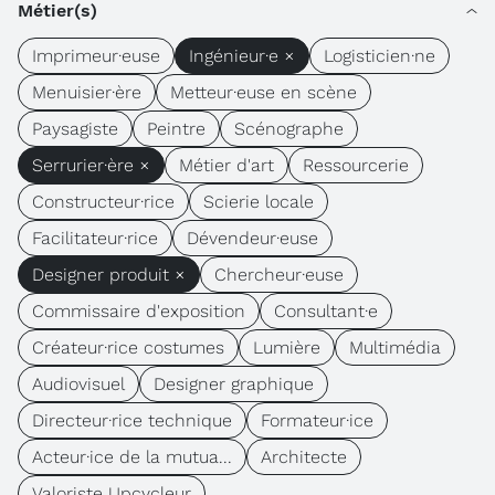
Métier(s)
Imprimeur·euse
Ingénieur·e ×
Logisticien·ne
Menuisier·ère
Metteur·euse en scène
Paysagiste
Peintre
Scénographe
Serrurier·ère ×
Métier d'art
Ressourcerie
Constructeur·rice
Scierie locale
Facilitateur·rice
Dévendeur·euse
Designer produit ×
Chercheur·euse
Commissaire d'exposition
Consultant·e
Créateur·rice costumes
Lumière
Multimédia
Audiovisuel
Designer graphique
Directeur·rice technique
Formateur·ice
Acteur·ice de la mutua...
Architecte
Valoriste Upcycleur