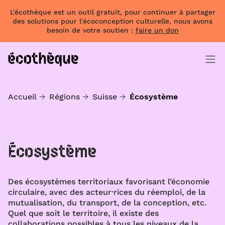
L'écothèque est un outil gratuit, pour continuer à partager
des solutions pour l'écoconception culturelle, nous avons
besoin de votre soutien :
faire un don
Accueil
Régions
Suisse
Écosystème
Écosystème
Des écosystèmes territoriaux favorisant l’économie
circulaire, avec des acteur·rices du réemploi, de la
mutualisation, du transport, de la conception, etc.
Quel que soit le territoire, il existe des
collaborations possibles à tous les niveaux de la