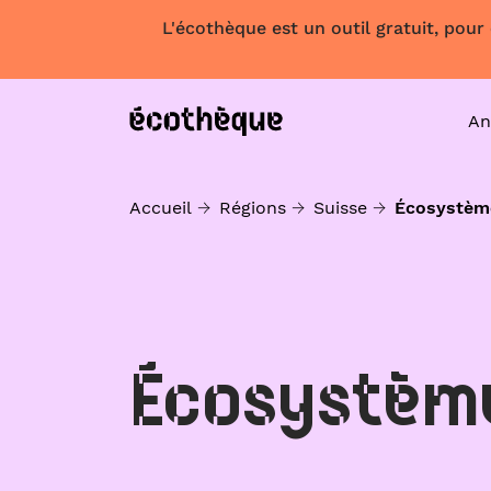
L'écothèque est un outil gratuit, pour
An
Accueil
Régions
Suisse
Écosystèm
Écosystèm