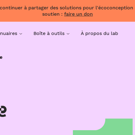
 continuer à partager des solutions pour l'écoconception
soutien :
faire un don
nuaires
Boîte à outils
À propos du lab
e
e