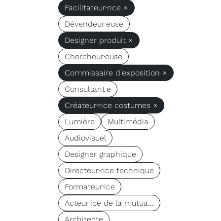
Facilitateur·rice ×
Dévendeur·euse
Designer produit ×
Chercheur·euse
Commissaire d'exposition ×
Consultant·e
Créateur·rice costumes ×
Lumière
Multimédia
Audiovisuel
Designer graphique
Directeur·rice technique
Formateur·ice
Acteur·ice de la mutua...
Architecte