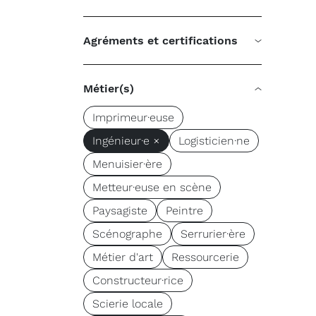
Agréments et certifications
Métier(s)
Imprimeur·euse
Ingénieur·e ×
Logisticien·ne
Menuisier·ère
Metteur·euse en scène
Paysagiste
Peintre
Scénographe
Serrurier·ère
Métier d'art
Ressourcerie
Constructeur·rice
Scierie locale