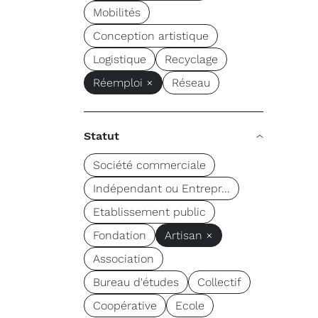
Mobilités
Conception artistique
Logistique
Recyclage
Réemploi ×
Réseau
Statut
Société commerciale
Indépendant ou Entrepr...
Etablissement public
Fondation
Artisan ×
Association
Bureau d'études
Collectif
Coopérative
Ecole