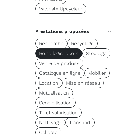
Valoriste Upcycleur
Prestations proposées
Recherche
Recyclage
Régie logistique ×
Stockage
Vente de produits
Catalogue en ligne
Mobilier
Location
Mise en réseau
Mutualisation
Sensibilisation
Tri et valorisation
Nettoyage
Transport
Collecte