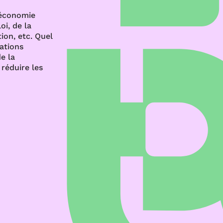
’économie
oi, de la
ion, etc. Quel
rations
e la
réduire les