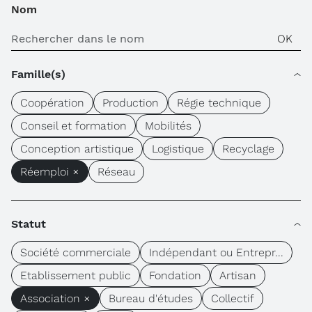
Nom
Famille(s)
Coopération
Production
Régie technique
Conseil et formation
Mobilités
Conception artistique
Logistique
Recyclage
Réemploi ×
Réseau
Statut
Société commerciale
Indépendant ou Entrepr...
Etablissement public
Fondation
Artisan
Association ×
Bureau d'études
Collectif