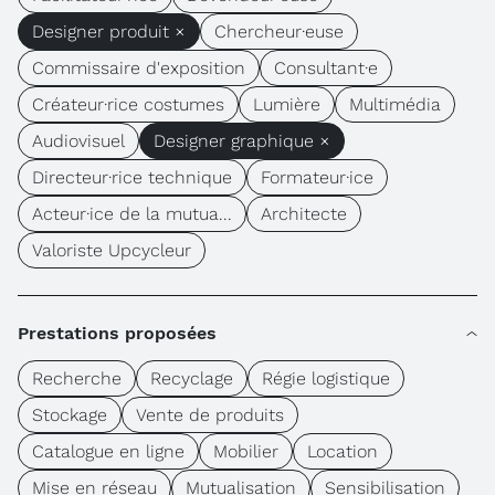
Designer produit ×
Chercheur·euse
Commissaire d'exposition
Consultant·e
Créateur·rice costumes
Lumière
Multimédia
Audiovisuel
Designer graphique ×
Directeur·rice technique
Formateur·ice
Acteur·ice de la mutua...
Architecte
Valoriste Upcycleur
Prestations proposées
Recherche
Recyclage
Régie logistique
Stockage
Vente de produits
Catalogue en ligne
Mobilier
Location
Mise en réseau
Mutualisation
Sensibilisation