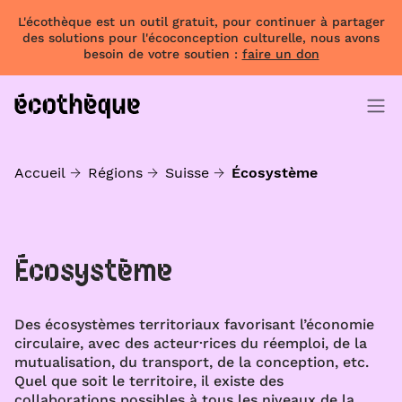
L'écothèque est un outil gratuit, pour continuer à partager
des solutions pour l'écoconception culturelle, nous avons
besoin de votre soutien :
faire un don
Accueil
Régions
Suisse
Écosystème
Écosystème
Des écosystèmes territoriaux favorisant l’économie
circulaire, avec des acteur·rices du réemploi, de la
mutualisation, du transport, de la conception, etc.
Quel que soit le territoire, il existe des
collaborations possibles à tous les niveaux de la