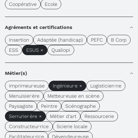
Coopérative
Ecole
Agréments et certifications
Insertion
Adaptée (handicap)
PEFC
B Corp
ESS
ESUS ×
Qualiopi
Métier(s)
Imprimeur·euse
Ingénieur·e ×
Logisticien·ne
Menuisier·ère
Metteur·euse en scène
Paysagiste
Peintre
Scénographe
Serrurier·ère ×
Métier d'art
Ressourcerie
Constructeur·rice
Scierie locale
Facilitateur·rice
Dévendeur·euse