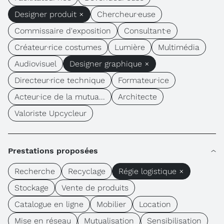
Designer produit ×
Chercheur·euse
Commissaire d'exposition
Consultant·e
Créateur·rice costumes
Lumière
Multimédia
Audiovisuel
Designer graphique ×
Directeur·rice technique
Formateur·ice
Acteur·ice de la mutua...
Architecte
Valoriste Upcycleur
Prestations proposées
Recherche
Recyclage
Régie logistique ×
Stockage
Vente de produits
Catalogue en ligne
Mobilier
Location
Mise en réseau
Mutualisation
Sensibilisation