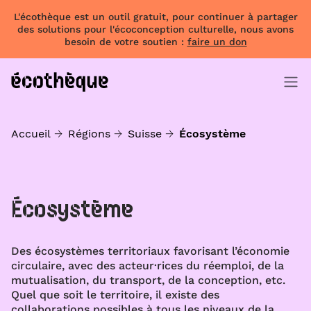
L'écothèque est un outil gratuit, pour continuer à partager
des solutions pour l'écoconception culturelle, nous avons
besoin de votre soutien :
faire un don
Accueil
Régions
Suisse
Écosystème
Écosystème
Des écosystèmes territoriaux favorisant l’économie
circulaire, avec des acteur·rices du réemploi, de la
mutualisation, du transport, de la conception, etc.
Quel que soit le territoire, il existe des
collaborations possibles à tous les niveaux de la