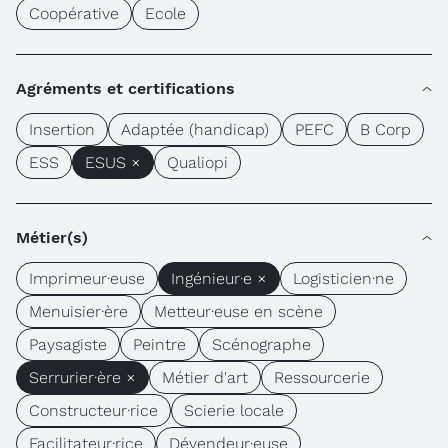
Coopérative
Ecole
Agréments et certifications
Insertion
Adaptée (handicap)
PEFC
B Corp
ESS
ESUS ×
Qualiopi
Métier(s)
Imprimeur·euse
Ingénieur·e ×
Logisticien·ne
Menuisier·ère
Metteur·euse en scène
Paysagiste
Peintre
Scénographe
Serrurier·ère ×
Métier d'art
Ressourcerie
Constructeur·rice
Scierie locale
Facilitateur·rice
Dévendeur·euse