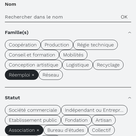
Nom
Famille(s)
Coopération
Production
Régie technique
Conseil et formation
Mobilités
Conception artistique
Logistique
Recyclage
Réemploi ×
Réseau
Statut
Société commerciale
Indépendant ou Entrepr...
Etablissement public
Fondation
Artisan
Association ×
Bureau d'études
Collectif