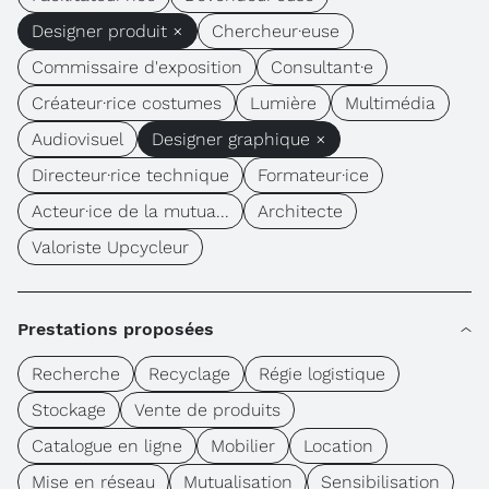
Designer produit ×
Chercheur·euse
Commissaire d'exposition
Consultant·e
Créateur·rice costumes
Lumière
Multimédia
Audiovisuel
Designer graphique ×
Directeur·rice technique
Formateur·ice
Acteur·ice de la mutua...
Architecte
Valoriste Upcycleur
Prestations proposées
Recherche
Recyclage
Régie logistique
Stockage
Vente de produits
Catalogue en ligne
Mobilier
Location
Mise en réseau
Mutualisation
Sensibilisation