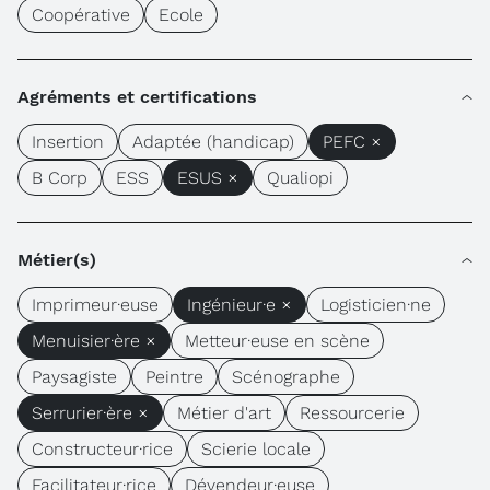
Coopérative
Ecole
Agréments et certifications
Insertion
Adaptée (handicap)
PEFC ×
B Corp
ESS
ESUS ×
Qualiopi
Métier(s)
Imprimeur·euse
Ingénieur·e ×
Logisticien·ne
Menuisier·ère ×
Metteur·euse en scène
Paysagiste
Peintre
Scénographe
Serrurier·ère ×
Métier d'art
Ressourcerie
Constructeur·rice
Scierie locale
Facilitateur·rice
Dévendeur·euse