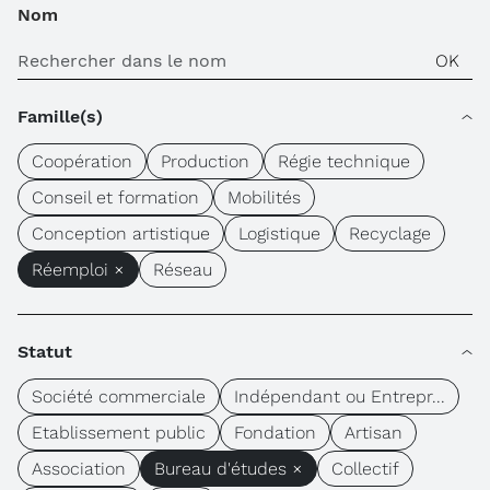
Nom
Famille(s)
Coopération
Production
Régie technique
Conseil et formation
Mobilités
Conception artistique
Logistique
Recyclage
Réemploi ×
Réseau
Statut
Société commerciale
Indépendant ou Entrepr...
Etablissement public
Fondation
Artisan
Association
Bureau d'études ×
Collectif