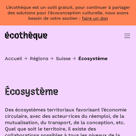
L'écothèque est un outil gratuit, pour continuer à partager
des solutions pour l'écoconception culturelle, nous avons
besoin de votre soutien :
faire un don
Accueil
Régions
Suisse
Écosystème
Écosystème
Des écosystèmes territoriaux favorisant l’économie
circulaire, avec des acteur·rices du réemploi, de la
mutualisation, du transport, de la conception, etc.
Quel que soit le territoire, il existe des
collaborations possibles à tous les niveaux de la