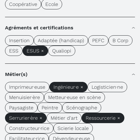
Coopérative
Ecole
Agréments et certifications
Insertion
Adaptée (handicap)
PEFC
B Corp
ESS
ESUS ×
Qualiopi
Métier(s)
Imprimeur·euse
Ingénieur·e ×
Logisticien·ne
Menuisier·ère
Metteur·euse en scène
Paysagiste
Peintre
Scénographe
Serrurier·ère ×
Métier d'art
Ressourcerie ×
Constructeur·rice
Scierie locale
Facilitateur·rice
Dévendeur·euse