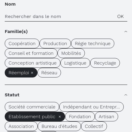
Nom
Famille(s)
Coopération
Production
Régie technique
Conseil et formation
Mobilités
Conception artistique
Logistique
Recyclage
Réemploi ×
Réseau
Statut
Société commerciale
Indépendant ou Entrepr...
Etablissement public ×
Fondation
Artisan
Association
Bureau d'études
Collectif