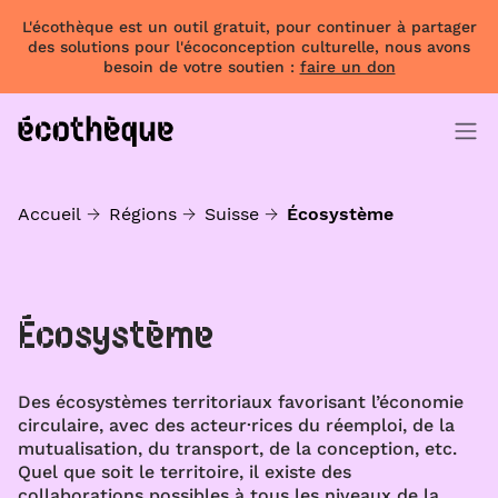
L'écothèque est un outil gratuit, pour continuer à partager
des solutions pour l'écoconception culturelle, nous avons
besoin de votre soutien :
faire un don
Accueil
Régions
Suisse
Écosystème
Écosystème
Des écosystèmes territoriaux favorisant l’économie
circulaire, avec des acteur·rices du réemploi, de la
mutualisation, du transport, de la conception, etc.
Quel que soit le territoire, il existe des
collaborations possibles à tous les niveaux de la