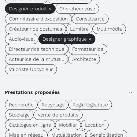
Designer produit ×
Chercheur·euse
Commissaire d'exposition
Consultant·e
Créateur·rice costumes
Lumière
Multimédia
Audiovisuel
Designer graphique ×
Directeur·rice technique
Formateur·ice
Acteur·ice de la mutua...
Architecte
Valoriste Upcycleur
Prestations proposées
Recherche
Recyclage
Régie logistique
Stockage
Vente de produits
Catalogue en ligne
Mobilier
Location
Mise en réseau
Mutualisation
Sensibilisation