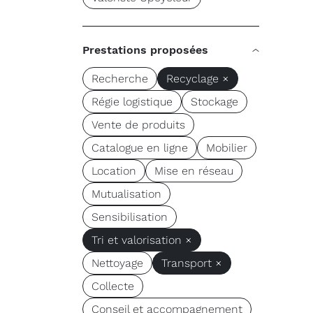
Prestations proposées
Recherche
Recyclage ×
Régie logistique
Stockage
Vente de produits
Catalogue en ligne
Mobilier
Location
Mise en réseau
Mutualisation
Sensibilisation
Tri et valorisation ×
Nettoyage
Transport ×
Collecte
Conseil et accompagnement