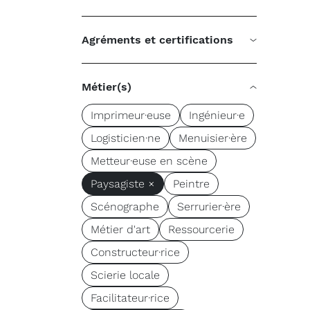
Agréments et certifications
Métier(s)
Imprimeur·euse
Ingénieur·e
Logisticien·ne
Menuisier·ère
Metteur·euse en scène
Paysagiste ×
Peintre
Scénographe
Serrurier·ère
Métier d'art
Ressourcerie
Constructeur·rice
Scierie locale
Facilitateur·rice