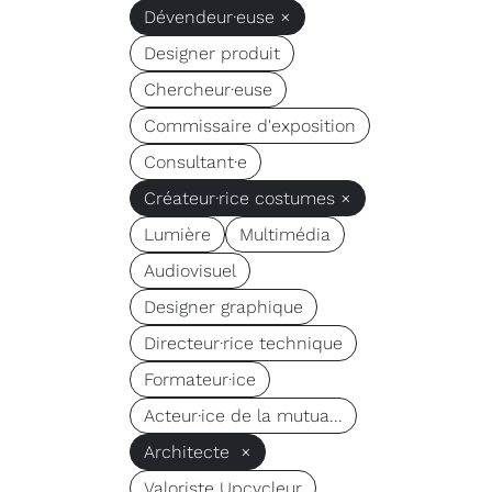
Dévendeur·euse ×
Designer produit
Chercheur·euse
Commissaire d'exposition
Consultant·e
Créateur·rice costumes ×
Lumière
Multimédia
Audiovisuel
Designer graphique
Directeur·rice technique
Formateur·ice
Acteur·ice de la mutua...
Architecte ×
Valoriste Upcycleur