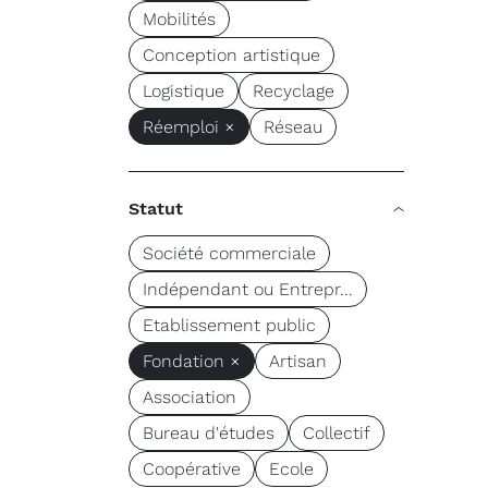
Mobilités
Conception artistique
Logistique
Recyclage
Réemploi ×
Réseau
Statut
Société commerciale
Indépendant ou Entrepr...
Etablissement public
Fondation ×
Artisan
Association
Bureau d'études
Collectif
Coopérative
Ecole