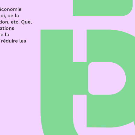
’économie
oi, de la
ion, etc. Quel
rations
e la
réduire les