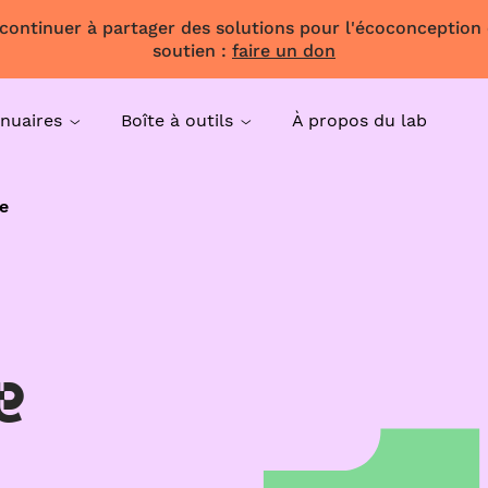
 continuer à partager des solutions pour l'écoconception
soutien :
faire un don
nuaires
Boîte à outils
À propos du lab
e
e