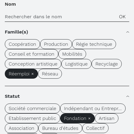
Nom
Famille(s)
Coopération
Production
Régie technique
Conseil et formation
Mobilités
Conception artistique
Logistique
Recyclage
Réemploi ×
Réseau
Statut
Société commerciale
Indépendant ou Entrepr...
Etablissement public
Fondation ×
Artisan
Association
Bureau d'études
Collectif