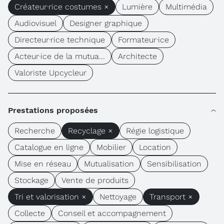
Créateur·rice costumes ×
Lumière
Multimédia
Audiovisuel
Designer graphique
Directeur·rice technique
Formateur·ice
Acteur·ice de la mutua...
Architecte
Valoriste Upcycleur
Prestations proposées
Recherche
Recyclage ×
Régie logistique
Catalogue en ligne
Mobilier
Location
Mise en réseau
Mutualisation
Sensibilisation
Stockage
Vente de produits
Tri et valorisation ×
Nettoyage
Transport ×
Collecte
Conseil et accompagnement