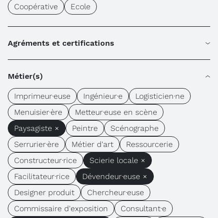
Coopérative
Ecole
Agréments et certifications
Métier(s)
Imprimeur·euse
Ingénieur·e
Logisticien·ne
Menuisier·ère
Metteur·euse en scène
Paysagiste ×
Peintre
Scénographe
Serrurier·ère
Métier d'art
Ressourcerie
Constructeur·rice
Scierie locale ×
Facilitateur·rice
Dévendeur·euse ×
Designer produit
Chercheur·euse
Commissaire d'exposition
Consultant·e