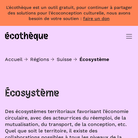
L'écothèque est un outil gratuit, pour continuer à partager
des solutions pour l'écoconception culturelle, nous avons
besoin de votre soutien :
faire un don
Accueil
Régions
Suisse
Écosystème
Écosystème
Des écosystèmes territoriaux favorisant l’économie
circulaire, avec des acteur·rices du réemploi, de la
mutualisation, du transport, de la conception, etc.
Quel que soit le territoire, il existe des
collaborations possibles à tous les niveaux de la