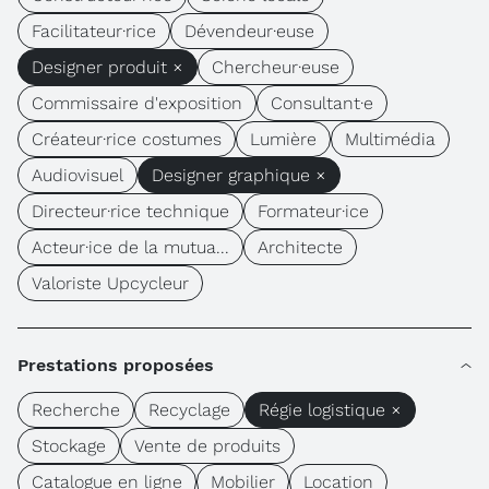
Facilitateur·rice
Dévendeur·euse
Designer produit ×
Chercheur·euse
Commissaire d'exposition
Consultant·e
Créateur·rice costumes
Lumière
Multimédia
Audiovisuel
Designer graphique ×
Directeur·rice technique
Formateur·ice
Acteur·ice de la mutua...
Architecte
Valoriste Upcycleur
Prestations proposées
Recherche
Recyclage
Régie logistique ×
Stockage
Vente de produits
Catalogue en ligne
Mobilier
Location