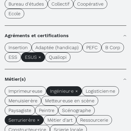
Bureau d'études
Collectif
Coopérative
Ecole
Agréments et certifications
Insertion
Adaptée (handicap)
PEFC
B Corp
ESS
ESUS ×
Qualiopi
Métier(s)
Imprimeur·euse
Ingénieur·e ×
Logisticien·ne
Menuisier·ère
Metteur·euse en scène
Paysagiste
Peintre
Scénographe
Serrurier·ère ×
Métier d'art
Ressourcerie
Constructeur·rice
Scierie locale