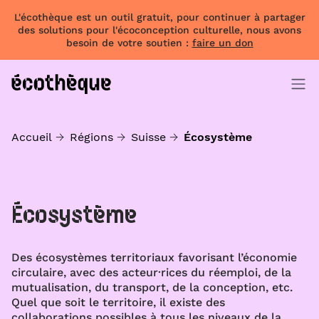
L'écothèque est un outil gratuit, pour continuer à partager
des solutions pour l'écoconception culturelle, nous avons
besoin de votre soutien :
faire un don
Accueil
Régions
Suisse
Écosystème
Écosystème
Des écosystèmes territoriaux favorisant l’économie
circulaire, avec des acteur·rices du réemploi, de la
mutualisation, du transport, de la conception, etc.
Quel que soit le territoire, il existe des
collaborations possibles à tous les niveaux de la