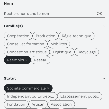
Nom
Famille(s)
Coopération
Production
Régie technique
Conseil et formation
Mobilités
Conception artistique
Logistique
Recyclage
Réemploi ×
Réseau
Statut
Société commerciale ×
Indépendant ou Entrepr...
Etablissement public
Fondation
Artisan
Association