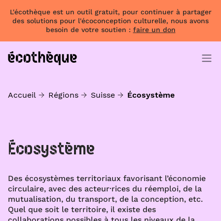
L'écothèque est un outil gratuit, pour continuer à partager
des solutions pour l'écoconception culturelle, nous avons
besoin de votre soutien :
faire un don
Accueil
Régions
Suisse
Écosystème
Écosystème
Des écosystèmes territoriaux favorisant l’économie
circulaire, avec des acteur·rices du réemploi, de la
mutualisation, du transport, de la conception, etc.
Quel que soit le territoire, il existe des
collaborations possibles à tous les niveaux de la