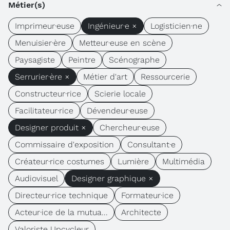
Métier(s)
Imprimeur·euse
Ingénieur·e ×
Logisticien·ne
Menuisier·ère
Metteur·euse en scène
Paysagiste
Peintre
Scénographe
Serrurier·ère ×
Métier d'art
Ressourcerie
Constructeur·rice
Scierie locale
Facilitateur·rice
Dévendeur·euse
Designer produit ×
Chercheur·euse
Commissaire d'exposition
Consultant·e
Créateur·rice costumes
Lumière
Multimédia
Audiovisuel
Designer graphique ×
Directeur·rice technique
Formateur·ice
Acteur·ice de la mutua...
Architecte
Valoriste Upcycleur