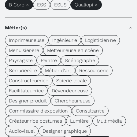
B Corp ×
ESS
ESUS
Qualiopi ×
Métier(s)
Imprimeur·euse
Ingénieur·e
Logisticien·ne
Menuisier·ère
Metteur·euse en scène
Paysagiste
Peintre
Scénographe
Serrurier·ère
Métier d'art
Ressourcerie
Constructeur·rice
Scierie locale
Facilitateur·rice
Dévendeur·euse
Designer produit
Chercheur·euse
Commissaire d'exposition
Consultant·e
Créateur·rice costumes
Lumière
Multimédia
Audiovisuel
Designer graphique