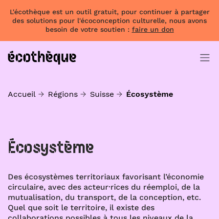
L'écothèque est un outil gratuit, pour continuer à partager
des solutions pour l'écoconception culturelle, nous avons
besoin de votre soutien :
faire un don
Accueil
Régions
Suisse
Écosystème
Écosystème
Des écosystèmes territoriaux favorisant l’économie
circulaire, avec des acteur·rices du réemploi, de la
mutualisation, du transport, de la conception, etc.
Quel que soit le territoire, il existe des
collaborations possibles à tous les niveaux de la