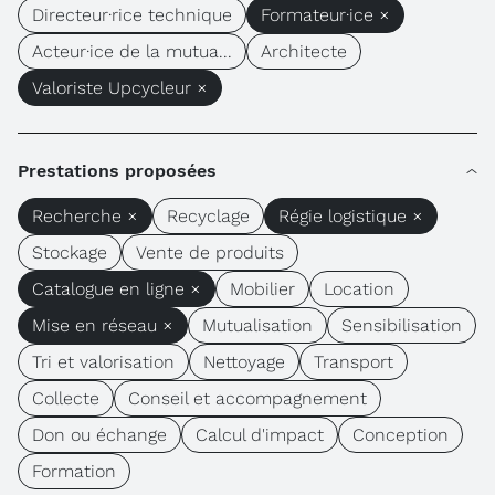
Directeur·rice technique
Formateur·ice ×
Acteur·ice de la mutua...
Architecte
Valoriste Upcycleur ×
Prestations proposées
Recherche ×
Recyclage
Régie logistique ×
Stockage
Vente de produits
Catalogue en ligne ×
Mobilier
Location
Mise en réseau ×
Mutualisation
Sensibilisation
Tri et valorisation
Nettoyage
Transport
Collecte
Conseil et accompagnement
Don ou échange
Calcul d'impact
Conception
Formation