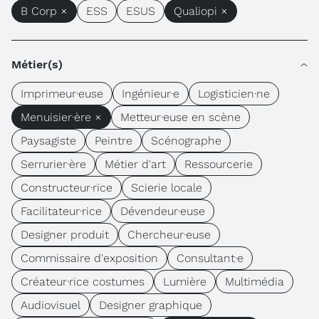
B Corp ×
ESS
ESUS
Qualiopi ×
Métier(s)
Imprimeur·euse
Ingénieur·e
Logisticien·ne
Menuisier·ère ×
Metteur·euse en scène
Paysagiste
Peintre
Scénographe
Serrurier·ère
Métier d'art
Ressourcerie
Constructeur·rice
Scierie locale
Facilitateur·rice
Dévendeur·euse
Designer produit
Chercheur·euse
Commissaire d'exposition
Consultant·e
Créateur·rice costumes
Lumière
Multimédia
Audiovisuel
Designer graphique