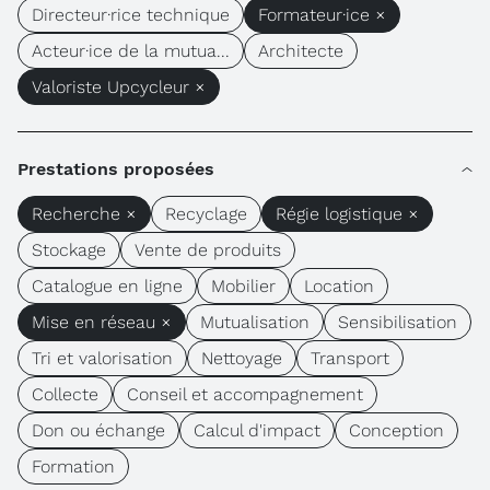
Directeur·rice technique
Formateur·ice ×
Acteur·ice de la mutua...
Architecte
Valoriste Upcycleur ×
Prestations proposées
Recherche ×
Recyclage
Régie logistique ×
Stockage
Vente de produits
Catalogue en ligne
Mobilier
Location
Mise en réseau ×
Mutualisation
Sensibilisation
Tri et valorisation
Nettoyage
Transport
Collecte
Conseil et accompagnement
Don ou échange
Calcul d'impact
Conception
Formation