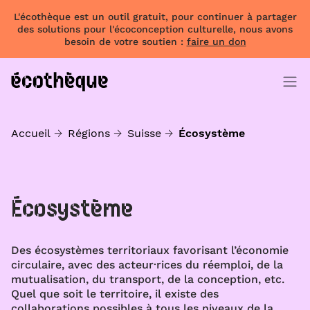
L'écothèque est un outil gratuit, pour continuer à partager
des solutions pour l'écoconception culturelle, nous avons
besoin de votre soutien :
faire un don
Accueil
Régions
Suisse
Écosystème
Écosystème
Des écosystèmes territoriaux favorisant l’économie
circulaire, avec des acteur·rices du réemploi, de la
mutualisation, du transport, de la conception, etc.
Quel que soit le territoire, il existe des
collaborations possibles à tous les niveaux de la