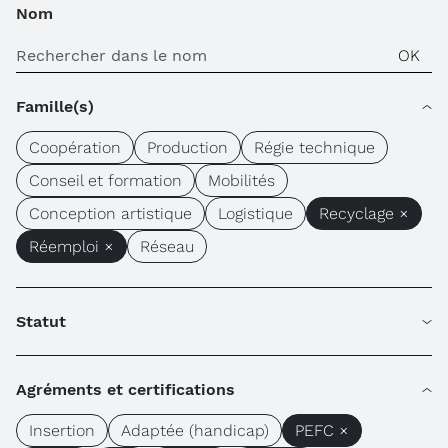
Nom
Famille(s)
Coopération
Production
Régie technique
Conseil et formation
Mobilités
Conception artistique
Logistique
Recyclage ×
Réemploi ×
Réseau
Statut
Agréments et certifications
Insertion
Adaptée (handicap)
PEFC ×