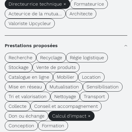
Directeur·rice technique ×
Formateur·ice
Acteur·ice de la mutua...
Architecte
Valoriste Upcycleur
Prestations proposées
Recherche
Recyclage
Régie logistique
Stockage
Vente de produits
Catalogue en ligne
Mobilier
Location
Mise en réseau
Mutualisation
Sensibilisation
Tri et valorisation
Nettoyage
Transport
Collecte
Conseil et accompagnement
Don ou échange
Calcul d'impact ×
Conception
Formation