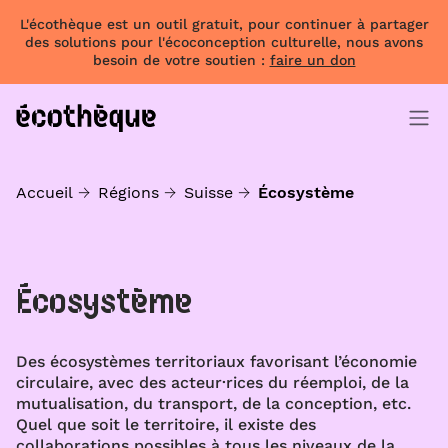
L'écothèque est un outil gratuit, pour continuer à partager
des solutions pour l'écoconception culturelle, nous avons
besoin de votre soutien :
faire un don
Accueil
Régions
Suisse
Écosystème
Écosystème
Des écosystèmes territoriaux favorisant l’économie
circulaire, avec des acteur·rices du réemploi, de la
mutualisation, du transport, de la conception, etc.
Quel que soit le territoire, il existe des
collaborations possibles à tous les niveaux de la