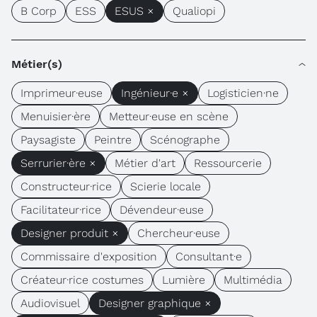
B Corp
ESS
ESUS ×
Qualiopi
Métier(s)
Imprimeur·euse
Ingénieur·e ×
Logisticien·ne
Menuisier·ère
Metteur·euse en scène
Paysagiste
Peintre
Scénographe
Serrurier·ère ×
Métier d'art
Ressourcerie
Constructeur·rice
Scierie locale
Facilitateur·rice
Dévendeur·euse
Designer produit ×
Chercheur·euse
Commissaire d'exposition
Consultant·e
Créateur·rice costumes
Lumière
Multimédia
Audiovisuel
Designer graphique ×