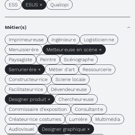
ESS
ESUS ×
Qualiopi
Métier(s)
Imprimeur·euse
Ingénieur·e
Logisticien·ne
Menuisier·ère
Metteur·euse en scène ×
Paysagiste
Peintre
Scénographe
Serrurier·ère ×
Métier d'art
Ressourcerie
Constructeur·rice
Scierie locale
Facilitateur·rice
Dévendeur·euse
Designer produit ×
Chercheur·euse
Commissaire d'exposition
Consultant·e
Créateur·rice costumes
Lumière
Multimédia
Audiovisuel
Designer graphique ×