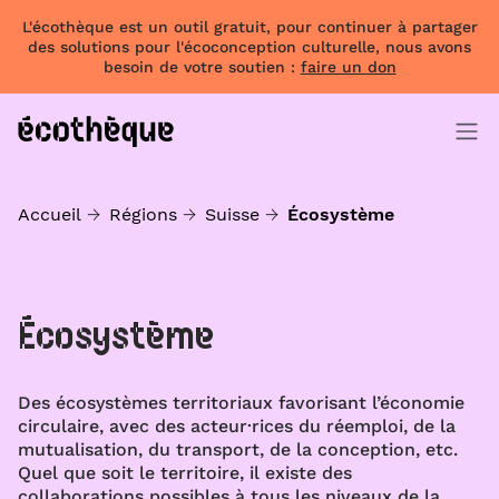
L'écothèque est un outil gratuit, pour continuer à partager
des solutions pour l'écoconception culturelle, nous avons
besoin de votre soutien :
faire un don
Accueil
Régions
Suisse
Écosystème
Écosystème
Des écosystèmes territoriaux favorisant l’économie
circulaire, avec des acteur·rices du réemploi, de la
mutualisation, du transport, de la conception, etc.
Quel que soit le territoire, il existe des
collaborations possibles à tous les niveaux de la