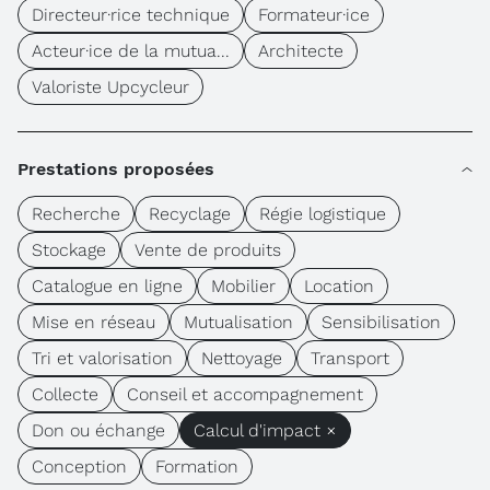
Directeur·rice technique
Formateur·ice
Acteur·ice de la mutua...
Architecte
Valoriste Upcycleur
Prestations proposées
Recherche
Recyclage
Régie logistique
Stockage
Vente de produits
Catalogue en ligne
Mobilier
Location
Mise en réseau
Mutualisation
Sensibilisation
Tri et valorisation
Nettoyage
Transport
Collecte
Conseil et accompagnement
Don ou échange
Calcul d'impact ×
Conception
Formation