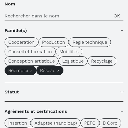
Nom
Famille(s)
Coopération
Production
Régie technique
Conseil et formation
Mobilités
Conception artistique
Logistique
Recyclage
Réemploi ×
Réseau ×
Statut
Agréments et certifications
Insertion
Adaptée (handicap)
PEFC
B Corp