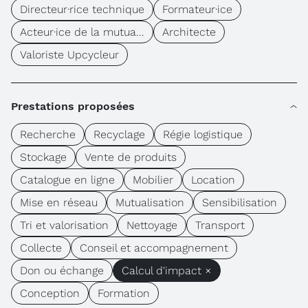
Directeur·rice technique
Formateur·ice
Acteur·ice de la mutua...
Architecte
Valoriste Upcycleur
Prestations proposées
Recherche
Recyclage
Régie logistique
Stockage
Vente de produits
Catalogue en ligne
Mobilier
Location
Mise en réseau
Mutualisation
Sensibilisation
Tri et valorisation
Nettoyage
Transport
Collecte
Conseil et accompagnement
Don ou échange
Calcul d'impact ×
Conception
Formation