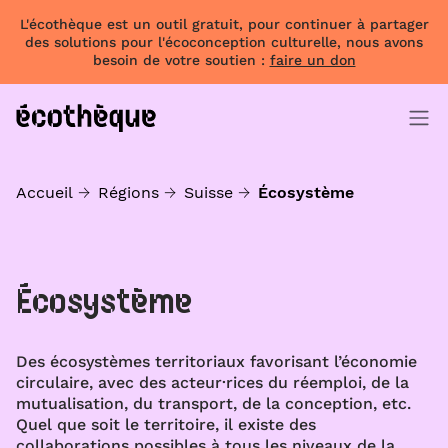
L'écothèque est un outil gratuit, pour continuer à partager
des solutions pour l'écoconception culturelle, nous avons
besoin de votre soutien :
faire un don
Accueil
Régions
Suisse
Écosystème
Écosystème
Des écosystèmes territoriaux favorisant l’économie
circulaire, avec des acteur·rices du réemploi, de la
mutualisation, du transport, de la conception, etc.
Quel que soit le territoire, il existe des
collaborations possibles à tous les niveaux de la