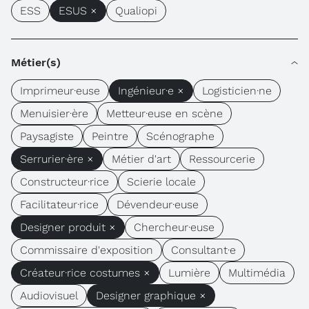
ESS
ESUS ×
Qualiopi
Métier(s)
Imprimeur·euse
Ingénieur·e ×
Logisticien·ne
Menuisier·ère
Metteur·euse en scène
Paysagiste
Peintre
Scénographe
Serrurier·ère ×
Métier d'art
Ressourcerie
Constructeur·rice
Scierie locale
Facilitateur·rice
Dévendeur·euse
Designer produit ×
Chercheur·euse
Commissaire d'exposition
Consultant·e
Créateur·rice costumes ×
Lumière
Multimédia
Audiovisuel
Designer graphique ×