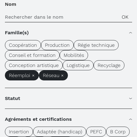
Nom
Famille(s)
Coopération
Production
Régie technique
Conseil et formation
Mobilités
Conception artistique
Logistique
Recyclage
Réemploi ×
Réseau ×
Statut
Agréments et certifications
Insertion
Adaptée (handicap)
PEFC
B Corp