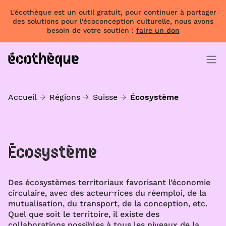
L'écothèque est un outil gratuit, pour continuer à partager
des solutions pour l'écoconception culturelle, nous avons
besoin de votre soutien :
faire un don
Accueil
Régions
Suisse
Écosystème
Écosystème
Des écosystèmes territoriaux favorisant l’économie
circulaire, avec des acteur·rices du réemploi, de la
mutualisation, du transport, de la conception, etc.
Quel que soit le territoire, il existe des
collaborations possibles à tous les niveaux de la