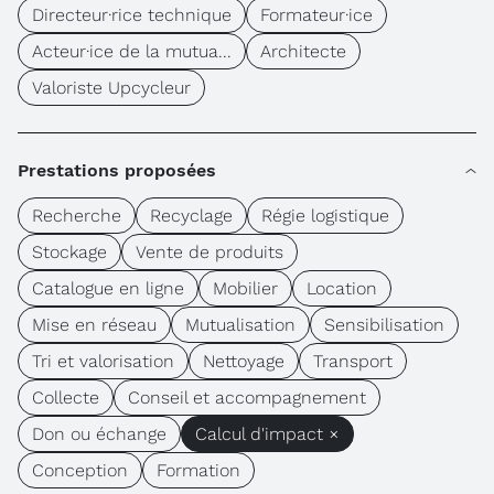
Directeur·rice technique
Formateur·ice
Acteur·ice de la mutua...
Architecte
Valoriste Upcycleur
Prestations proposées
Recherche
Recyclage
Régie logistique
Stockage
Vente de produits
Catalogue en ligne
Mobilier
Location
Mise en réseau
Mutualisation
Sensibilisation
Tri et valorisation
Nettoyage
Transport
Collecte
Conseil et accompagnement
Don ou échange
Calcul d'impact ×
Conception
Formation