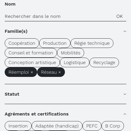
Nom
Famille(s)
Coopération
Production
Régie technique
Conseil et formation
Mobilités
Conception artistique
Logistique
Recyclage
Réemploi ×
Réseau ×
Statut
Agréments et certifications
Insertion
Adaptée (handicap)
PEFC
B Corp