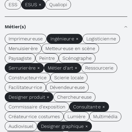
ESS
ESUS ×
Qualiopi
Métier(s)
Imprimeur·euse
Ingénieur·e ×
Logisticien·ne
Menuisier·ère
Metteur·euse en scène
Paysagiste
Peintre
Scénographe
Serrurier·ère ×
Métier d'art ×
Ressourcerie
Constructeur·rice
Scierie locale
Facilitateur·rice
Dévendeur·euse
Designer produit ×
Chercheur·euse
Commissaire d'exposition
Consultant·e ×
Créateur·rice costumes
Lumière
Multimédia
Audiovisuel
Designer graphique ×