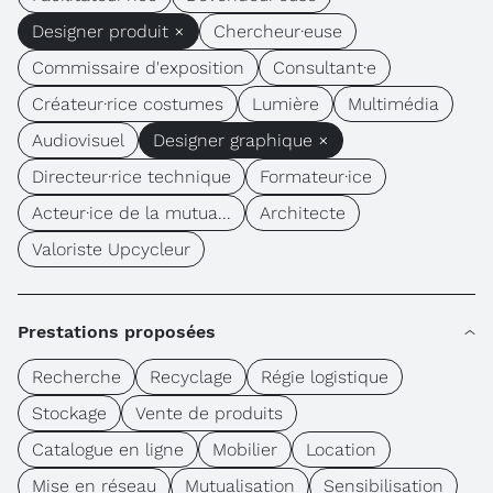
Designer produit ×
Chercheur·euse
Commissaire d'exposition
Consultant·e
Créateur·rice costumes
Lumière
Multimédia
Audiovisuel
Designer graphique ×
Directeur·rice technique
Formateur·ice
Acteur·ice de la mutua...
Architecte
Valoriste Upcycleur
Prestations proposées
Recherche
Recyclage
Régie logistique
Stockage
Vente de produits
Catalogue en ligne
Mobilier
Location
Mise en réseau
Mutualisation
Sensibilisation