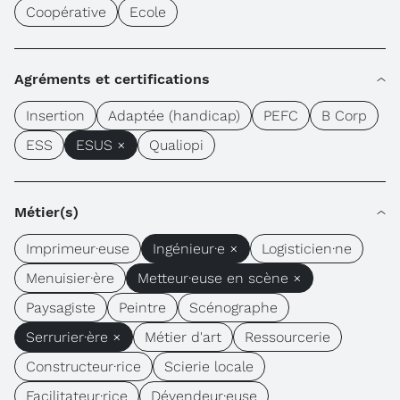
Coopérative
Ecole
Agréments et certifications
Insertion
Adaptée (handicap)
PEFC
B Corp
ESS
ESUS ×
Qualiopi
Métier(s)
Imprimeur·euse
Ingénieur·e ×
Logisticien·ne
Menuisier·ère
Metteur·euse en scène ×
Paysagiste
Peintre
Scénographe
Serrurier·ère ×
Métier d'art
Ressourcerie
Constructeur·rice
Scierie locale
Facilitateur·rice
Dévendeur·euse