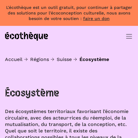
L'écothèque est un outil gratuit, pour continuer à partager
des solutions pour l'écoconception culturelle, nous avons
besoin de votre soutien :
faire un don
Accueil
Régions
Suisse
Écosystème
Écosystème
Des écosystèmes territoriaux favorisant l’économie
circulaire, avec des acteur·rices du réemploi, de la
mutualisation, du transport, de la conception, etc.
Quel que soit le territoire, il existe des
collaborations possibles à tous les niveaux de la