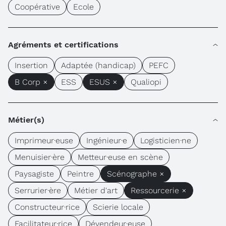
Coopérative
Ecole
Agréments et certifications
Insertion
Adaptée (handicap)
PEFC
B Corp ×
ESS
ESUS ×
Qualiopi
Métier(s)
Imprimeur·euse
Ingénieur·e
Logisticien·ne
Menuisier·ère
Metteur·euse en scène
Paysagiste
Peintre
Scénographe ×
Serrurier·ère
Métier d'art
Ressourcerie ×
Constructeur·rice
Scierie locale
Facilitateur·rice
Dévendeur·euse