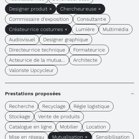
Designer produit ×
Chercheur·euse ×
Commissaire d'exposition
Consultant·e
Créateur·rice costumes ×
Lumière
Multimédia
Audiovisuel
Designer graphique
Directeur·rice technique
Formateur·ice
Acteur·ice de la mutua...
Architecte
Valoriste Upcycleur
Prestations proposées
Recherche
Recyclage
Régie logistique
Stockage
Vente de produits
Catalogue en ligne
Mobilier
Location
Mise en réseau
Mutualisation ×
Sensibilisation