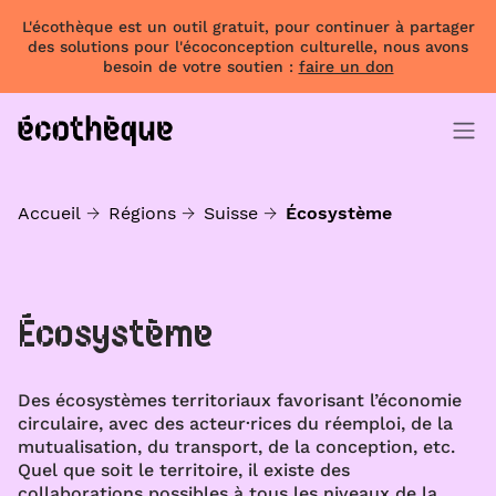
L'écothèque est un outil gratuit, pour continuer à partager
des solutions pour l'écoconception culturelle, nous avons
besoin de votre soutien :
faire un don
Accueil
Régions
Suisse
Écosystème
Écosystème
Des écosystèmes territoriaux favorisant l’économie
circulaire, avec des acteur·rices du réemploi, de la
mutualisation, du transport, de la conception, etc.
Quel que soit le territoire, il existe des
collaborations possibles à tous les niveaux de la