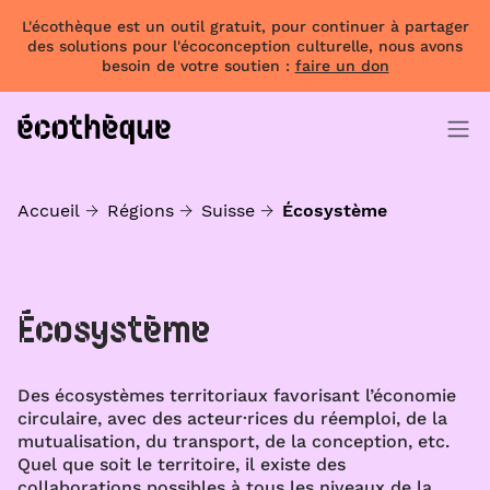
L'écothèque est un outil gratuit, pour continuer à partager
des solutions pour l'écoconception culturelle, nous avons
besoin de votre soutien :
faire un don
Accueil
Régions
Suisse
Écosystème
Écosystème
Des écosystèmes territoriaux favorisant l’économie
circulaire, avec des acteur·rices du réemploi, de la
mutualisation, du transport, de la conception, etc.
Quel que soit le territoire, il existe des
collaborations possibles à tous les niveaux de la