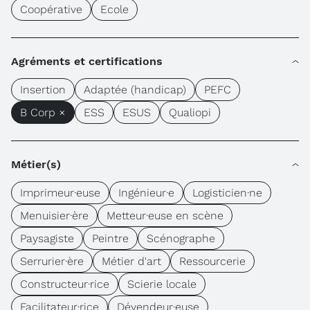
Coopérative
Ecole
Agréments et certifications
Insertion
Adaptée (handicap)
PEFC
B Corp ×
ESS
ESUS
Qualiopi
Métier(s)
Imprimeur·euse
Ingénieur·e
Logisticien·ne
Menuisier·ère
Metteur·euse en scène
Paysagiste
Peintre
Scénographe
Serrurier·ère
Métier d'art
Ressourcerie
Constructeur·rice
Scierie locale
Facilitateur·rice
Dévendeur·euse