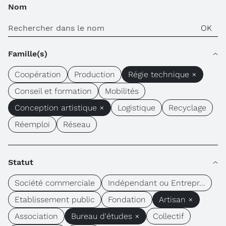
Nom
Famille(s)
Coopération
Production
Régie technique ×
Conseil et formation
Mobilités
Conception artistique ×
Logistique
Recyclage
Réemploi
Réseau
Statut
Société commerciale
Indépendant ou Entrepr...
Etablissement public
Fondation
Artisan ×
Association
Bureau d'études ×
Collectif