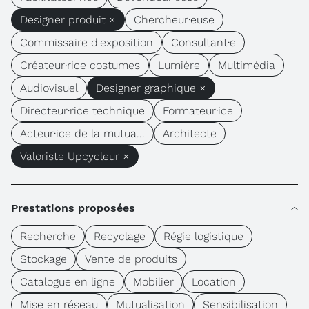
Designer produit ×
Chercheur·euse
Commissaire d'exposition
Consultant·e
Créateur·rice costumes
Lumière
Multimédia
Audiovisuel
Designer graphique ×
Directeur·rice technique
Formateur·ice
Acteur·ice de la mutua...
Architecte
Valoriste Upcycleur ×
Prestations proposées
Recherche
Recyclage
Régie logistique
Stockage
Vente de produits
Catalogue en ligne
Mobilier
Location
Mise en réseau
Mutualisation
Sensibilisation