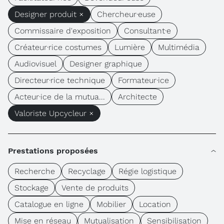
Designer produit ×
Chercheur·euse
Commissaire d'exposition
Consultant·e
Créateur·rice costumes
Lumière
Multimédia
Audiovisuel
Designer graphique
Directeur·rice technique
Formateur·ice
Acteur·ice de la mutua...
Architecte
Valoriste Upcycleur ×
Prestations proposées
Recherche
Recyclage
Régie logistique
Stockage
Vente de produits
Catalogue en ligne
Mobilier
Location
Mise en réseau
Mutualisation
Sensibilisation