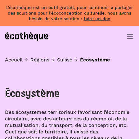
L'écothèque est un outil gratuit, pour continuer à partager
des solutions pour l'écoconception culturelle, nous avons
besoin de votre soutien :
faire un don
Accueil
Régions
Suisse
Écosystème
Écosystème
Des écosystèmes territoriaux favorisant l’économie
circulaire, avec des acteur·rices du réemploi, de la
mutualisation, du transport, de la conception, etc.
Quel que soit le territoire, il existe des
collaborations possibles à tous les niveaux de la