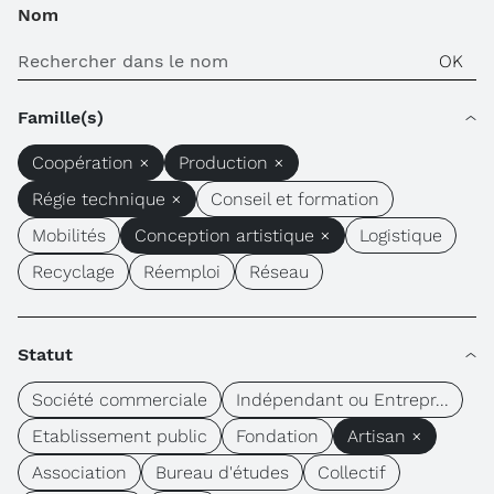
Nom
Famille(s)
Coopération ×
Production ×
Régie technique ×
Conseil et formation
Mobilités
Conception artistique ×
Logistique
Recyclage
Réemploi
Réseau
Statut
Société commerciale
Indépendant ou Entrepr...
Etablissement public
Fondation
Artisan ×
Association
Bureau d'études
Collectif