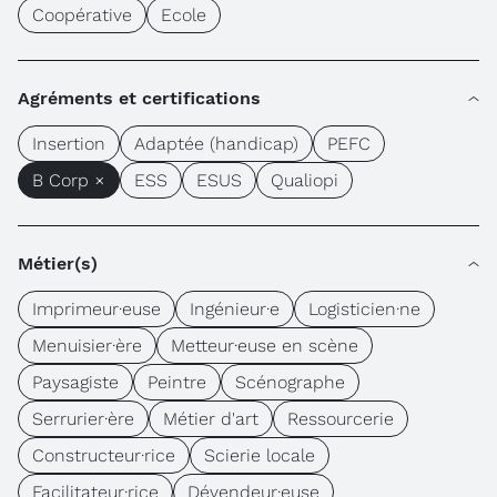
Coopérative
Ecole
Agréments et certifications
Insertion
Adaptée (handicap)
PEFC
B Corp ×
ESS
ESUS
Qualiopi
Métier(s)
Imprimeur·euse
Ingénieur·e
Logisticien·ne
Menuisier·ère
Metteur·euse en scène
Paysagiste
Peintre
Scénographe
Serrurier·ère
Métier d'art
Ressourcerie
Constructeur·rice
Scierie locale
Facilitateur·rice
Dévendeur·euse