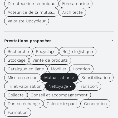
Directeur·rice technique
Formateur·ice
Acteur·ice de la mutua...
Architecte
Valoriste Upcycleur
Prestations proposées
Recherche
Recyclage
Régie logistique
Stockage
Vente de produits
Catalogue en ligne
Mobilier
Location
Mise en réseau
Mutualisation ×
Sensibilisation
Tri et valorisation
Nettoyage ×
Transport
Collecte
Conseil et accompagnement
Don ou échange
Calcul d'impact
Conception
Formation