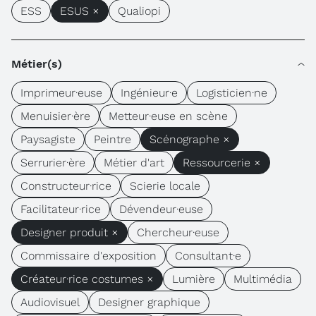
ESS
ESUS ×
Qualiopi
Métier(s)
Imprimeur·euse
Ingénieur·e
Logisticien·ne
Menuisier·ère
Metteur·euse en scène
Paysagiste
Peintre
Scénographe ×
Serrurier·ère
Métier d'art
Ressourcerie ×
Constructeur·rice
Scierie locale
Facilitateur·rice
Dévendeur·euse
Designer produit ×
Chercheur·euse
Commissaire d'exposition
Consultant·e
Créateur·rice costumes ×
Lumière
Multimédia
Audiovisuel
Designer graphique