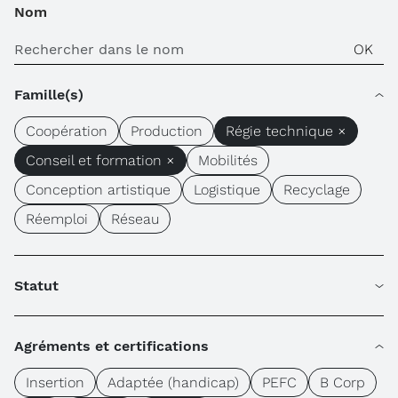
Nom
Famille(s)
Coopération
Production
Régie technique ×
Conseil et formation ×
Mobilités
Conception artistique
Logistique
Recyclage
Réemploi
Réseau
Statut
Agréments et certifications
Insertion
Adaptée (handicap)
PEFC
B Corp