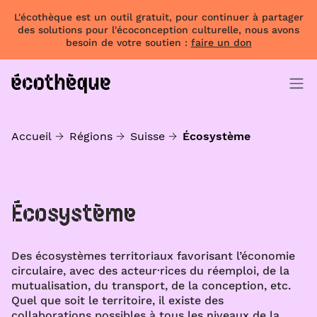
L'écothèque est un outil gratuit, pour continuer à partager
des solutions pour l'écoconception culturelle, nous avons
besoin de votre soutien :
faire un don
Accueil
Régions
Suisse
Écosystème
Écosystème
Des écosystèmes territoriaux favorisant l’économie
circulaire, avec des acteur·rices du réemploi, de la
mutualisation, du transport, de la conception, etc.
Quel que soit le territoire, il existe des
collaborations possibles à tous les niveaux de la