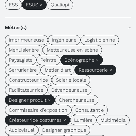
ESS
ESUS ×
Qualiopi
Métier(s)
Imprimeur·euse
Ingénieur·e
Logisticien·ne
Menuisier·ère
Metteur·euse en scène
Paysagiste
Peintre
Scénographe ×
Serrurier·ère
Métier d'art
Ressourcerie ×
Constructeur·rice
Scierie locale
Facilitateur·rice
Dévendeur·euse
Designer produit ×
Chercheur·euse
Commissaire d'exposition
Consultant·e
Créateur·rice costumes ×
Lumière
Multimédia
Audiovisuel
Designer graphique