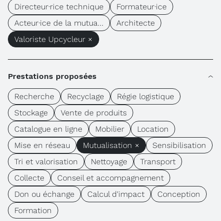
Directeur·rice technique
Formateur·ice
Acteur·ice de la mutua...
Architecte
Valoriste Upcycleur ×
Prestations proposées
Recherche
Recyclage
Régie logistique
Stockage
Vente de produits
Catalogue en ligne
Mobilier
Location
Mise en réseau
Mutualisation ×
Sensibilisation
Tri et valorisation
Nettoyage
Transport
Collecte
Conseil et accompagnement
Don ou échange
Calcul d'impact
Conception
Formation