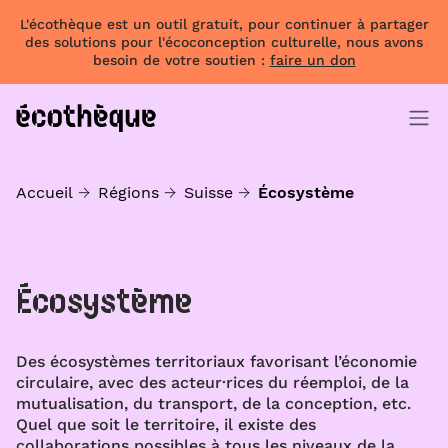
L'écothèque est un outil gratuit, pour continuer à partager
des solutions pour l'écoconception culturelle, nous avons
besoin de votre soutien :
faire un don
Accueil
Régions
Suisse
Écosystème
Écosystème
Des écosystèmes territoriaux favorisant l’économie
circulaire, avec des acteur·rices du réemploi, de la
mutualisation, du transport, de la conception, etc.
Quel que soit le territoire, il existe des
collaborations possibles à tous les niveaux de la