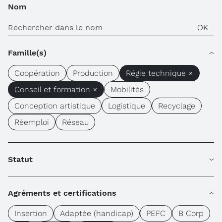
Nom
Famille(s)
Coopération
Production
Régie technique ×
Conseil et formation ×
Mobilités
Conception artistique
Logistique
Recyclage
Réemploi
Réseau
Statut
Agréments et certifications
Insertion
Adaptée (handicap)
PEFC
B Corp