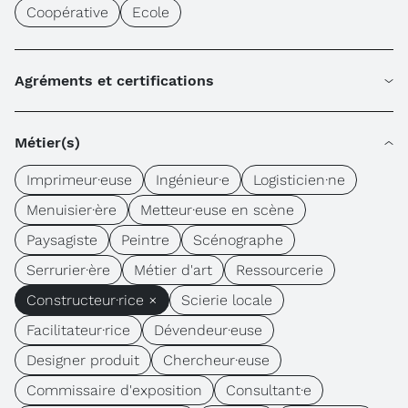
Coopérative
Ecole
Agréments et certifications
Métier(s)
Imprimeur·euse
Ingénieur·e
Logisticien·ne
Menuisier·ère
Metteur·euse en scène
Paysagiste
Peintre
Scénographe
Serrurier·ère
Métier d'art
Ressourcerie
Constructeur·rice ×
Scierie locale
Facilitateur·rice
Dévendeur·euse
Designer produit
Chercheur·euse
Commissaire d'exposition
Consultant·e