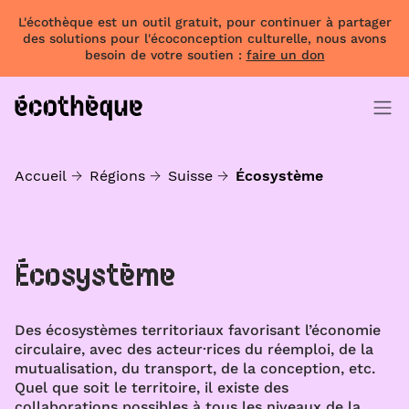
L'écothèque est un outil gratuit, pour continuer à partager
des solutions pour l'écoconception culturelle, nous avons
besoin de votre soutien :
faire un don
Accueil
Régions
Suisse
Écosystème
Écosystème
Des écosystèmes territoriaux favorisant l’économie
circulaire, avec des acteur·rices du réemploi, de la
mutualisation, du transport, de la conception, etc.
Quel que soit le territoire, il existe des
collaborations possibles à tous les niveaux de la