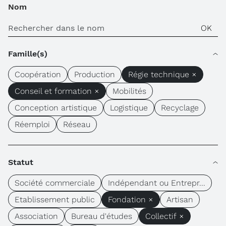
Nom
Famille(s)
Coopération
Production
Régie technique ×
Conseil et formation ×
Mobilités
Conception artistique
Logistique
Recyclage
Réemploi
Réseau
Statut
Société commerciale
Indépendant ou Entrepr...
Etablissement public
Fondation ×
Artisan
Association
Bureau d'études
Collectif ×