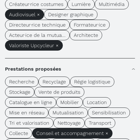
Créateur·rice costumes
Lumière
Multimédia
Audiovisuel ×
Designer graphique
Directeur·rice technique
Formateur·ice
Acteur·ice de la mutua...
Architecte
Valoriste Upcycleur ×
Prestations proposées
Recherche
Recyclage
Régie logistique
Stockage
Vente de produits
Catalogue en ligne
Mobilier
Location
Mise en réseau
Mutualisation
Sensibilisation
Tri et valorisation
Nettoyage
Transport
Collecte
Conseil et accompagnement ×