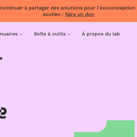
 continuer à partager des solutions pour l'écoconception
soutien :
faire un don
nuaires
Boîte à outils
À propos du lab
e
e