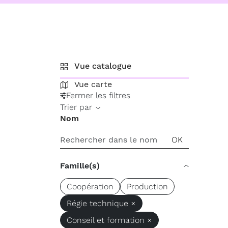
Vue catalogue
Vue carte
Fermer les filtres
Trier par
Nom
Famille(s)
Coopération
Production
Régie technique ×
Conseil et formation ×