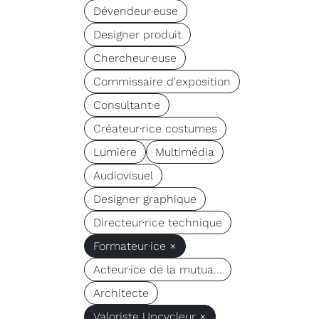
Dévendeur·euse
Designer produit
Chercheur·euse
Commissaire d'exposition
Consultant·e
Créateur·rice costumes
Lumière
Multimédia
Audiovisuel
Designer graphique
Directeur·rice technique
Formateur·ice ×
Acteur·ice de la mutua...
Architecte
Valoriste Upcycleur ×