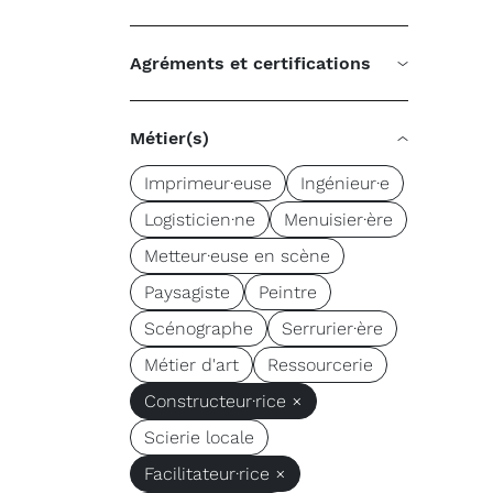
Agréments et certifications
Métier(s)
Imprimeur·euse
Ingénieur·e
Logisticien·ne
Menuisier·ère
Metteur·euse en scène
Paysagiste
Peintre
Scénographe
Serrurier·ère
Métier d'art
Ressourcerie
Constructeur·rice ×
Scierie locale
Facilitateur·rice ×