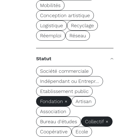
Mobilités
Conception artistique
Logistique
Recyclage
Réemploi
Réseau
Statut
Société commerciale
Indépendant ou Entrepr...
Etablissement public
Fondation ×
Artisan
Association
Bureau d'études
Collectif ×
Coopérative
Ecole