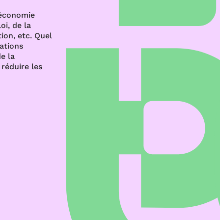
’économie
oi, de la
ion, etc. Quel
rations
e la
réduire les