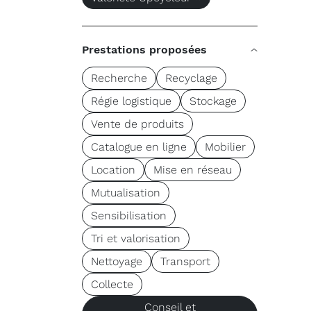
Prestations proposées
Recherche
Recyclage
Régie logistique
Stockage
Vente de produits
Catalogue en ligne
Mobilier
Location
Mise en réseau
Mutualisation
Sensibilisation
Tri et valorisation
Nettoyage
Transport
Collecte
Conseil et