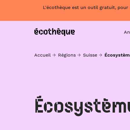
L'écothèque est un outil gratuit, pour
An
Accueil
Régions
Suisse
Écosystèm
Écosystèm