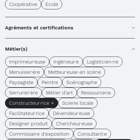
Coopérative
Ecole
Agréments et certifications
Métier(s)
Imprimeur·euse
Ingénieur·e
Logisticien·ne
Menuisier·ère
Metteur·euse en scène
Paysagiste
Peintre
Scénographe
Serrurier·ère
Métier d'art
Ressourcerie
Constructeur·rice ×
Scierie locale
Facilitateur·rice
Dévendeur·euse
Designer produit
Chercheur·euse
Commissaire d'exposition
Consultant·e