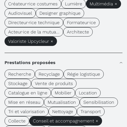
Créateur·rice costumes
Lumière
Multimédia ×
Audiovisuel
Designer graphique
Directeur·rice technique
Formateur·ice
Acteur·ice de la mutua...
Architecte
Valoriste Upcycleur ×
Prestations proposées
Recherche
Recyclage
Régie logistique
Stockage
Vente de produits
Catalogue en ligne
Mobilier
Location
Mise en réseau
Mutualisation
Sensibilisation
Tri et valorisation
Nettoyage
Transport
Collecte
Conseil et accompagnement ×