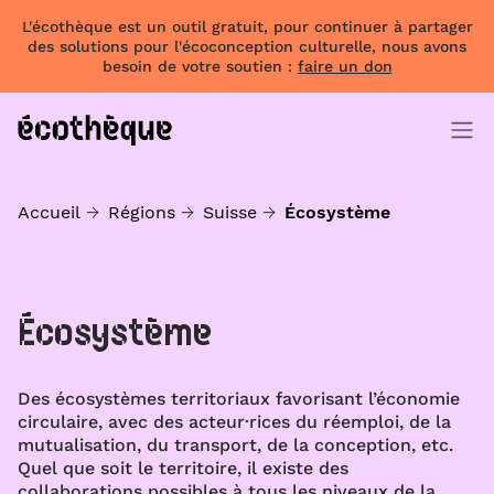
L'écothèque est un outil gratuit, pour continuer à partager
des solutions pour l'écoconception culturelle, nous avons
besoin de votre soutien :
faire un don
Accueil
Régions
Suisse
Écosystème
Écosystème
Des écosystèmes territoriaux favorisant l’économie
circulaire, avec des acteur·rices du réemploi, de la
mutualisation, du transport, de la conception, etc.
Quel que soit le territoire, il existe des
collaborations possibles à tous les niveaux de la