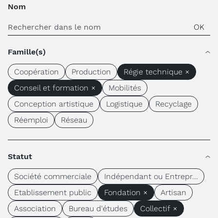
Nom
Famille(s)
Coopération
Production
Régie technique ×
Conseil et formation ×
Mobilités
Conception artistique
Logistique
Recyclage
Réemploi
Réseau
Statut
Société commerciale
Indépendant ou Entrepr...
Etablissement public
Fondation ×
Artisan
Association
Bureau d'études
Collectif ×