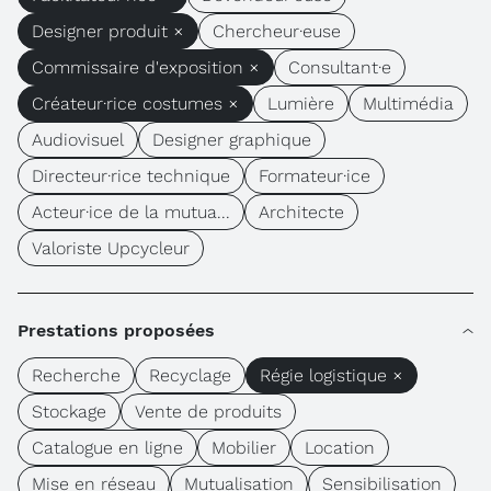
Designer produit ×
Chercheur·euse
Commissaire d'exposition ×
Consultant·e
Créateur·rice costumes ×
Lumière
Multimédia
Audiovisuel
Designer graphique
Directeur·rice technique
Formateur·ice
Acteur·ice de la mutua...
Architecte
Valoriste Upcycleur
Prestations proposées
Recherche
Recyclage
Régie logistique ×
Stockage
Vente de produits
Catalogue en ligne
Mobilier
Location
Mise en réseau
Mutualisation
Sensibilisation