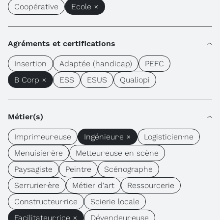
Coopérative
Ecole ×
Agréments et certifications
Insertion
Adaptée (handicap)
PEFC
B Corp ×
ESS
ESUS
Qualiopi
Métier(s)
Imprimeur·euse
Ingénieur·e ×
Logisticien·ne
Menuisier·ère
Metteur·euse en scène
Paysagiste
Peintre
Scénographe
Serrurier·ère
Métier d'art
Ressourcerie
Constructeur·rice
Scierie locale
Facilitateur·rice ×
Dévendeur·euse