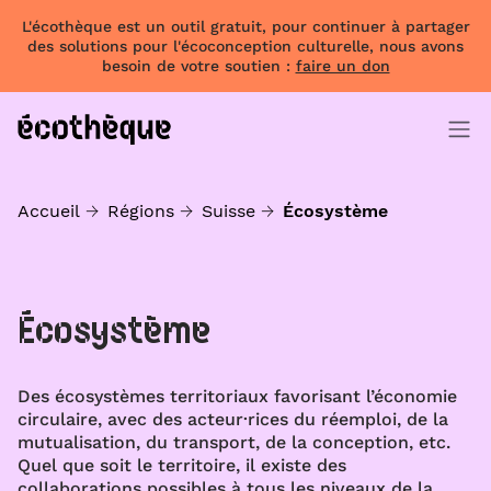
L'écothèque est un outil gratuit, pour continuer à partager
des solutions pour l'écoconception culturelle, nous avons
besoin de votre soutien :
faire un don
Accueil
Régions
Suisse
Écosystème
Écosystème
Des écosystèmes territoriaux favorisant l’économie
circulaire, avec des acteur·rices du réemploi, de la
mutualisation, du transport, de la conception, etc.
Quel que soit le territoire, il existe des
collaborations possibles à tous les niveaux de la