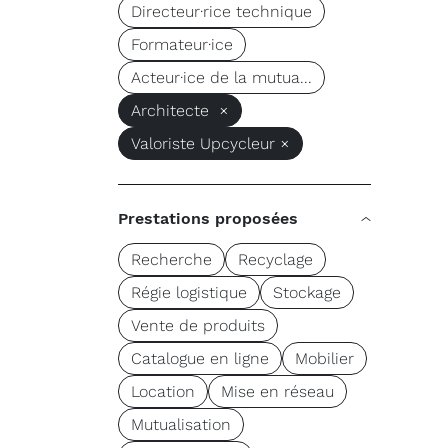
Directeur·rice technique
Formateur·ice
Acteur·ice de la mutua...
Architecte ×
Valoriste Upcycleur ×
Prestations proposées
Recherche
Recyclage
Régie logistique
Stockage
Vente de produits
Catalogue en ligne
Mobilier
Location
Mise en réseau
Mutualisation