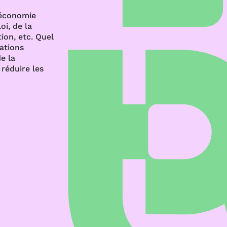
’économie
oi, de la
ion, etc. Quel
rations
e la
réduire les