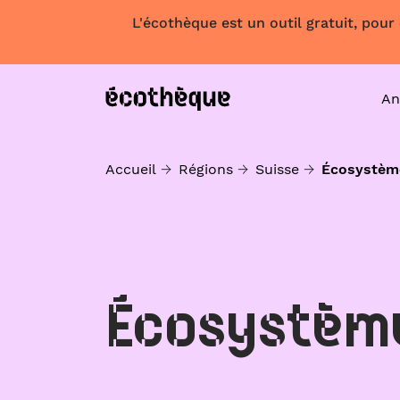
L'écothèque est un outil gratuit, pour
An
Accueil
Régions
Suisse
Écosystèm
Écosystèm