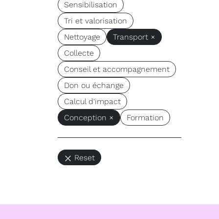
Sensibilisation
Tri et valorisation
Nettoyage
Transport ×
Collecte
Conseil et accompagnement
Don ou échange
Calcul d'impact
Conception ×
Formation
Reset