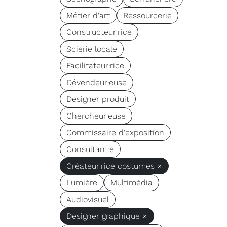
Métier d'art
Ressourcerie
Constructeur·rice
Scierie locale
Facilitateur·rice
Dévendeur·euse
Designer produit
Chercheur·euse
Commissaire d'exposition
Consultant·e
Créateur·rice costumes ×
Lumière
Multimédia
Audiovisuel
Designer graphique ×