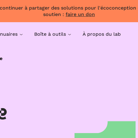
 continuer à partager des solutions pour l'écoconception
soutien :
faire un don
nuaires
Boîte à outils
À propos du lab
e
e