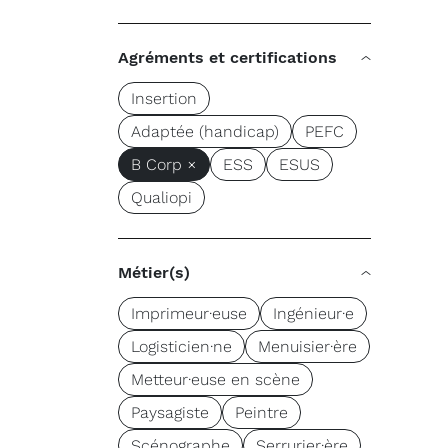
Agréments et certifications
Insertion
Adaptée (handicap)
PEFC
B Corp ×
ESS
ESUS
Qualiopi
Métier(s)
Imprimeur·euse
Ingénieur·e
Logisticien·ne
Menuisier·ère
Metteur·euse en scène
Paysagiste
Peintre
Scénographe
Serrurier·ère