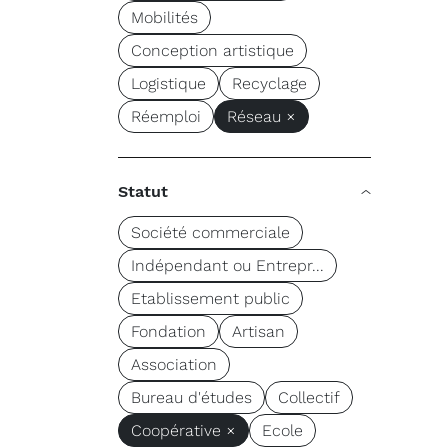
Mobilités
Conception artistique
Logistique
Recyclage
Réemploi
Réseau ×
Statut
Société commerciale
Indépendant ou Entrepr...
Etablissement public
Fondation
Artisan
Association
Bureau d'études
Collectif
Coopérative ×
Ecole