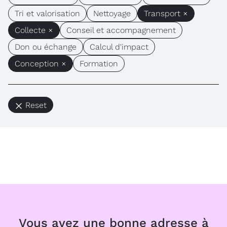
Tri et valorisation
Nettoyage
Transport ×
Collecte ×
Conseil et accompagnement
Don ou échange
Calcul d'impact
Conception ×
Formation
Reset
Vous avez une bonne adresse à