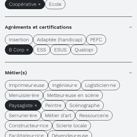
Coopérative ×
Ecole
Agréments et certifications
Insertion
Adaptée (handicap)
PEFC
B Corp ×
ESS
ESUS
Qualiopi
Métier(s)
Imprimeur·euse
Ingénieur·e
Logisticien·ne
Menuisier·ère
Metteur·euse en scène
Paysagiste ×
Peintre
Scénographe
Serrurier·ère
Métier d'art
Ressourcerie
Constructeur·rice
Scierie locale
Facilitateur·rice
Dévendeur·euse