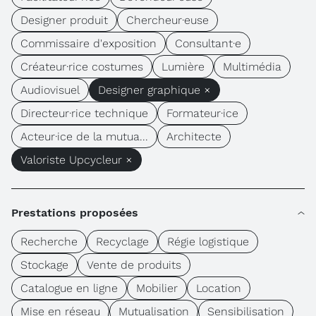
Designer produit
Chercheur·euse
Commissaire d'exposition
Consultant·e
Créateur·rice costumes
Lumière
Multimédia
Audiovisuel
Designer graphique ×
Directeur·rice technique
Formateur·ice
Acteur·ice de la mutua...
Architecte
Valoriste Upcycleur ×
Prestations proposées
Recherche
Recyclage
Régie logistique
Stockage
Vente de produits
Catalogue en ligne
Mobilier
Location
Mise en réseau
Mutualisation
Sensibilisation