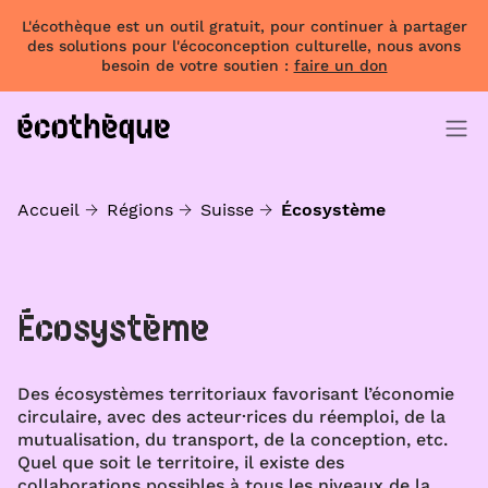
L'écothèque est un outil gratuit, pour continuer à partager
des solutions pour l'écoconception culturelle, nous avons
besoin de votre soutien :
faire un don
Accueil
Régions
Suisse
Écosystème
Écosystème
Des écosystèmes territoriaux favorisant l’économie
circulaire, avec des acteur·rices du réemploi, de la
mutualisation, du transport, de la conception, etc.
Quel que soit le territoire, il existe des
collaborations possibles à tous les niveaux de la