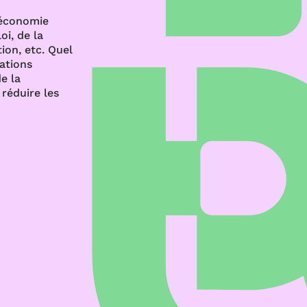
’économie
oi, de la
ion, etc. Quel
rations
e la
réduire les