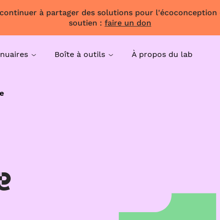
 continuer à partager des solutions pour l'écoconception
soutien :
faire un don
nuaires
Boîte à outils
À propos du lab
e
e