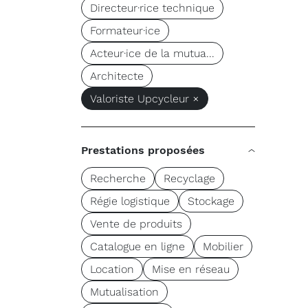
Directeur·rice technique
Formateur·ice
Acteur·ice de la mutua...
Architecte
Valoriste Upcycleur ×
Prestations proposées
Recherche
Recyclage
Régie logistique
Stockage
Vente de produits
Catalogue en ligne
Mobilier
Location
Mise en réseau
Mutualisation