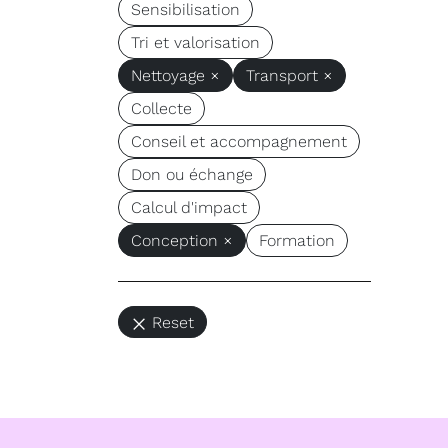
Sensibilisation
Tri et valorisation
Nettoyage ×
Transport ×
Collecte
Conseil et accompagnement
Don ou échange
Calcul d'impact
Conception ×
Formation
Reset