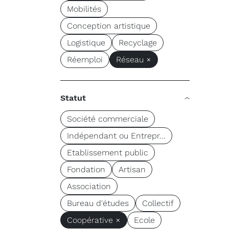
Mobilités
Conception artistique
Logistique
Recyclage
Réemploi
Réseau ×
Statut
Société commerciale
Indépendant ou Entrepr...
Etablissement public
Fondation
Artisan
Association
Bureau d'études
Collectif
Coopérative ×
Ecole