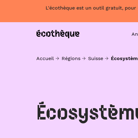
L'écothèque est un outil gratuit, pour
An
Accueil
Régions
Suisse
Écosystèm
Écosystèm