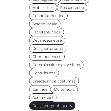
Métier d'art
Ressourcerie
Constructeur·rice
Scierie locale
Facilitateur·rice
Dévendeur·euse
Designer produit
Chercheur·euse
Commissaire d'exposition
Consultant·e
Créateur·rice costumes
Lumière
Multimédia
Audiovisuel
Designer graphique ×