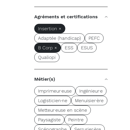
Agréments et certifications
Insertion ×
Adaptée (handicap)
PEFC
B Corp ×
ESS
ESUS
Qualiopi
Métier(s)
Imprimeur·euse
Ingénieur·e
Logisticien·ne
Menuisier·ère
Metteur·euse en scène
Paysagiste
Peintre
Scénographe
Serrurier·ère