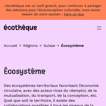
L'écothèque est un outil gratuit, pour continuer à partager
des solutions pour l'écoconception culturelle, nous avons
besoin de votre soutien :
faire un don
Accueil
Régions
Suisse
Écosystème
Écosystème
Des écosystèmes territoriaux favorisant l’économie
circulaire, avec des acteur·rices du réemploi, de la
mutualisation, du transport, de la conception, etc.
Quel que soit le territoire, il existe des
collaborations possibles à tous les niveaux de la