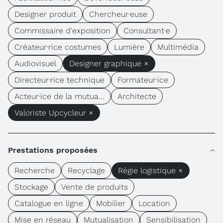
Designer produit
Chercheur·euse
Commissaire d'exposition
Consultant·e
Créateur·rice costumes
Lumière
Multimédia
Audiovisuel
Designer graphique ×
Directeur·rice technique
Formateur·ice
Acteur·ice de la mutua...
Architecte
Valoriste Upcycleur ×
Prestations proposées
Recherche
Recyclage
Régie logistique ×
Stockage
Vente de produits
Catalogue en ligne
Mobilier
Location
Mise en réseau
Mutualisation
Sensibilisation