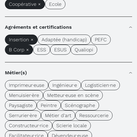
Coopérative ×
Ecole
Agréments et certifications
Insertion ×
Adaptée (handicap)
PEFC
B Corp ×
ESS
ESUS
Qualiopi
Métier(s)
Imprimeur·euse
Ingénieur·e
Logisticien·ne
Menuisier·ère
Metteur·euse en scène
Paysagiste
Peintre
Scénographe
Serrurier·ère
Métier d'art
Ressourcerie
Constructeur·rice
Scierie locale
Facilitateur·rice
Dévendeur·euse