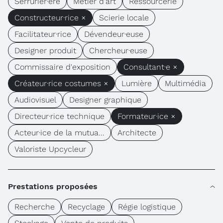
Serrurier·ère
Métier d'art
Ressourcerie
Constructeur·rice ×
Scierie locale
Facilitateur·rice
Dévendeur·euse
Designer produit
Chercheur·euse
Commissaire d'exposition
Consultant·e ×
Créateur·rice costumes ×
Lumière
Multimédia
Audiovisuel
Designer graphique
Directeur·rice technique
Formateur·ice ×
Acteur·ice de la mutua...
Architecte
Valoriste Upcycleur
Prestations proposées
Recherche
Recyclage
Régie logistique