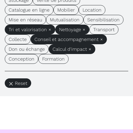
Stockage
Vente de produits
Catalogue en ligne
Mobilier
Location
Mise en réseau
Mutualisation
Sensibilisation
Tri et valorisation ×
Nettoyage ×
Transport
Collecte
Conseil et accompagnement ×
Don ou échange
Calcul d'impact ×
Conception
Formation
Reset