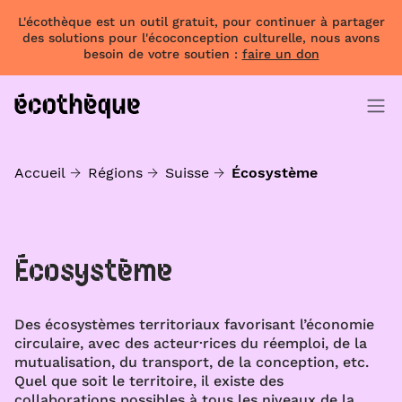
L'écothèque est un outil gratuit, pour continuer à partager
des solutions pour l'écoconception culturelle, nous avons
besoin de votre soutien :
faire un don
Accueil
Régions
Suisse
Écosystème
Écosystème
Des écosystèmes territoriaux favorisant l’économie
circulaire, avec des acteur·rices du réemploi, de la
mutualisation, du transport, de la conception, etc.
Quel que soit le territoire, il existe des
collaborations possibles à tous les niveaux de la