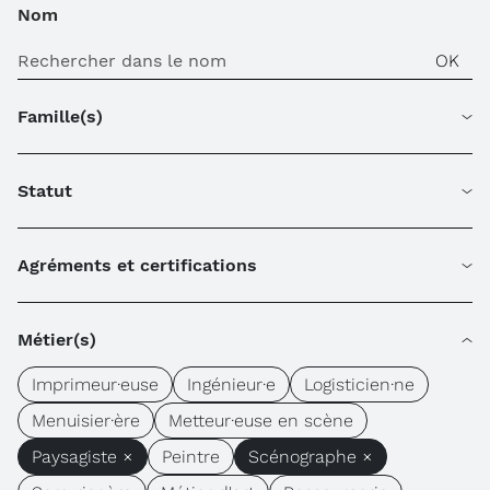
Nom
Famille(s)
Statut
Agréments et certifications
Métier(s)
Imprimeur·euse
Ingénieur·e
Logisticien·ne
Menuisier·ère
Metteur·euse en scène
Paysagiste ×
Peintre
Scénographe ×