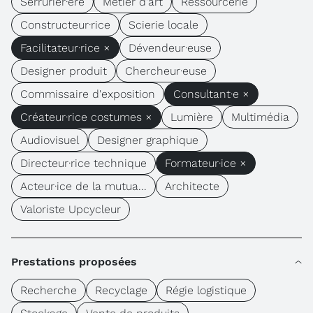
Serrurier·ère
Métier d'art
Ressourcerie
Constructeur·rice
Scierie locale
Facilitateur·rice ×
Dévendeur·euse
Designer produit
Chercheur·euse
Commissaire d'exposition
Consultant·e ×
Créateur·rice costumes ×
Lumière
Multimédia
Audiovisuel
Designer graphique
Directeur·rice technique
Formateur·ice ×
Acteur·ice de la mutua...
Architecte
Valoriste Upcycleur
Prestations proposées
Recherche
Recyclage
Régie logistique