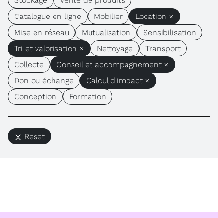
Stockage
Vente de produits
Catalogue en ligne
Mobilier
Location ×
Mise en réseau
Mutualisation
Sensibilisation
Tri et valorisation ×
Nettoyage
Transport
Collecte
Conseil et accompagnement ×
Don ou échange
Calcul d'impact ×
Conception
Formation
Reset