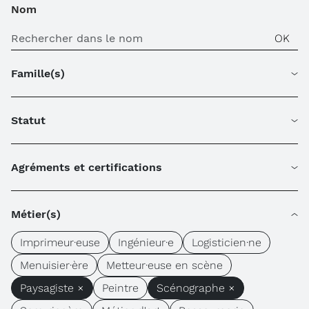
Nom
Famille(s)
Statut
Agréments et certifications
Métier(s)
Imprimeur·euse
Ingénieur·e
Logisticien·ne
Menuisier·ère
Metteur·euse en scène
Paysagiste ×
Peintre
Scénographe ×