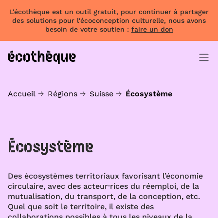
L'écothèque est un outil gratuit, pour continuer à partager
des solutions pour l'écoconception culturelle, nous avons
besoin de votre soutien :
faire un don
Accueil
Régions
Suisse
Écosystème
Écosystème
Des écosystèmes territoriaux favorisant l’économie
circulaire, avec des acteur·rices du réemploi, de la
mutualisation, du transport, de la conception, etc.
Quel que soit le territoire, il existe des
collaborations possibles à tous les niveaux de la