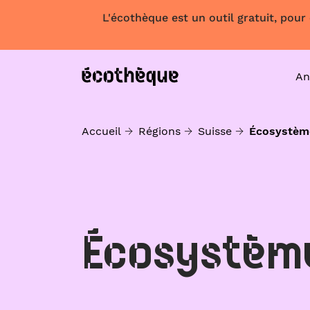
L'écothèque est un outil gratuit, pour
An
Accueil
Régions
Suisse
Écosystèm
Écosystèm