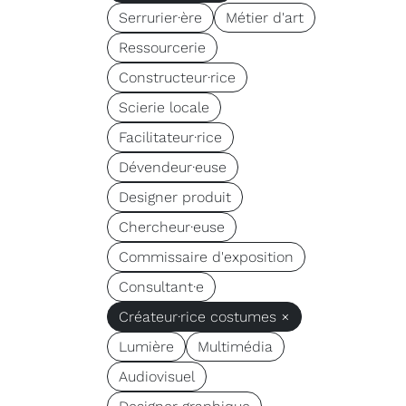
Serrurier·ère
Métier d'art
Ressourcerie
Constructeur·rice
Scierie locale
Facilitateur·rice
Dévendeur·euse
Designer produit
Chercheur·euse
Commissaire d'exposition
Consultant·e
Créateur·rice costumes ×
Lumière
Multimédia
Audiovisuel