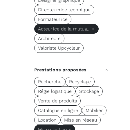
Designer graphique
Directeur·rice technique
Formateur·ice
Acteur·ice de la mutua... ×
Architecte
Valoriste Upcycleur
Prestations proposées
Recherche
Recyclage
Régie logistique
Stockage
Vente de produits
Catalogue en ligne
Mobilier
Location
Mise en réseau
Mutualisation ×