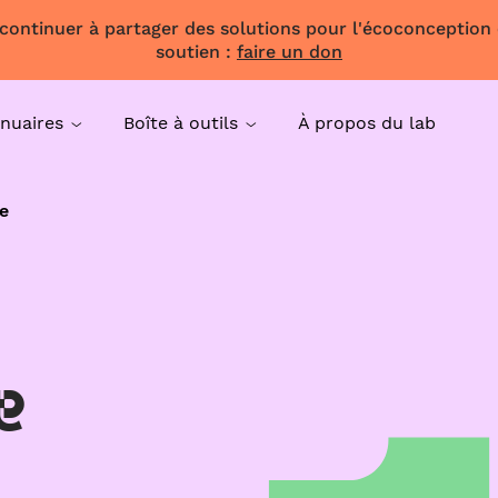
 continuer à partager des solutions pour l'écoconception
soutien :
faire un don
nuaires
Boîte à outils
À propos du lab
e
e