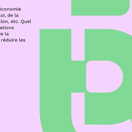
’économie
oi, de la
ion, etc. Quel
rations
e la
réduire les