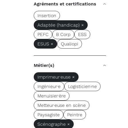
Agréments et certifications
Insertion
Adaptée (handicap) ×
PEFC
B Corp
ESS
ESUS ×
Qualiopi
Métier(s)
Imprimeur·euse ×
Ingénieur·e
Logisticien·ne
Menuisier·ère
Metteur·euse en scène
Paysagiste
Peintre
Scénographe ×