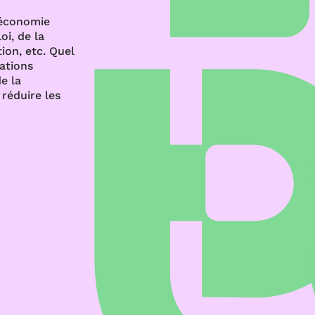
’économie
oi, de la
ion, etc. Quel
rations
e la
réduire les