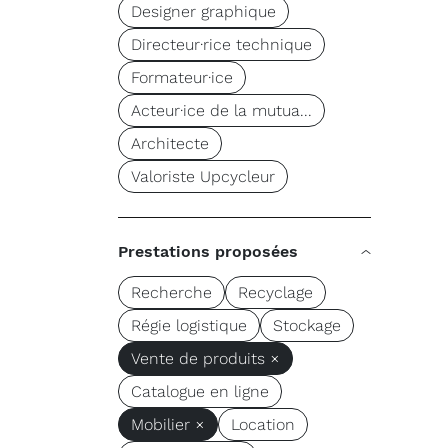
Designer graphique
Directeur·rice technique
Formateur·ice
Acteur·ice de la mutua...
Architecte
Valoriste Upcycleur
Prestations proposées
Recherche
Recyclage
Régie logistique
Stockage
Vente de produits ×
Catalogue en ligne
Mobilier ×
Location