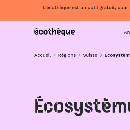
L'écothèque est un outil gratuit, pour
An
Accueil
Régions
Suisse
Écosystèm
Écosystèm