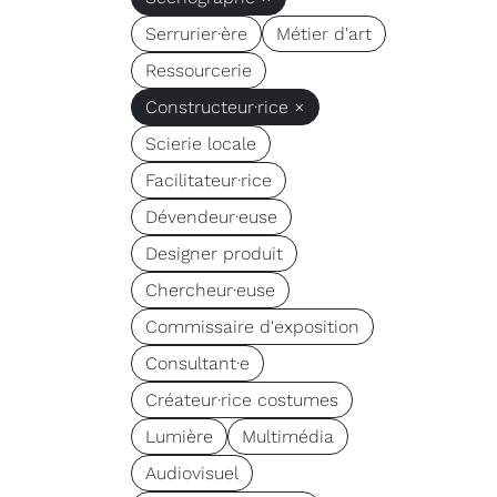
Serrurier·ère
Métier d'art
Ressourcerie
Constructeur·rice ×
Scierie locale
Facilitateur·rice
Dévendeur·euse
Designer produit
Chercheur·euse
Commissaire d'exposition
Consultant·e
Créateur·rice costumes
Lumière
Multimédia
Audiovisuel