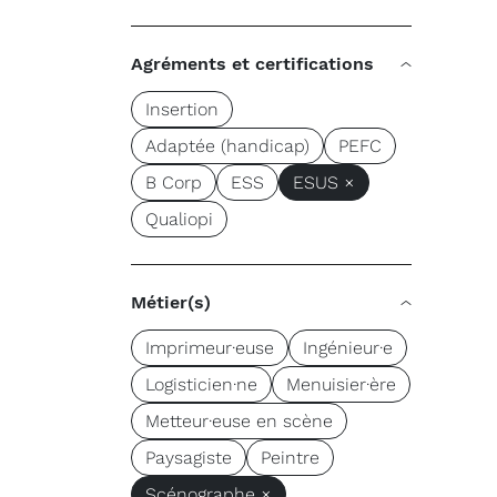
Agréments et certifications
Insertion
Adaptée (handicap)
PEFC
B Corp
ESS
ESUS ×
Qualiopi
Métier(s)
Imprimeur·euse
Ingénieur·e
Logisticien·ne
Menuisier·ère
Metteur·euse en scène
Paysagiste
Peintre
Scénographe ×