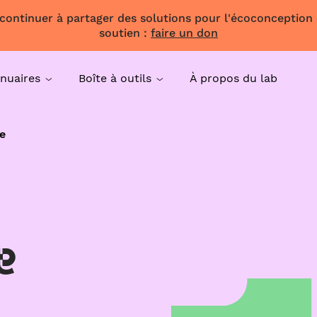
 continuer à partager des solutions pour l'écoconception
soutien :
faire un don
nuaires
Boîte à outils
À propos du lab
e
e