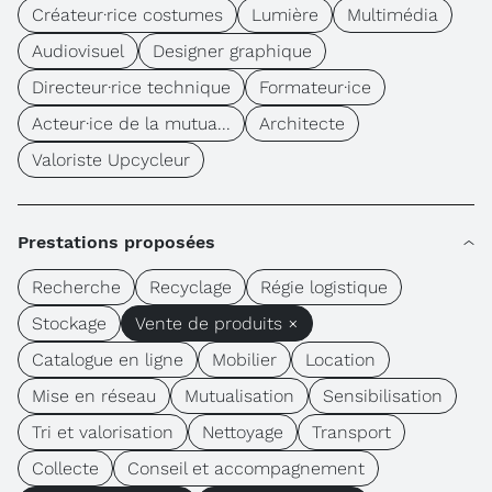
Créateur·rice costumes
Lumière
Multimédia
Audiovisuel
Designer graphique
Directeur·rice technique
Formateur·ice
Acteur·ice de la mutua...
Architecte
Valoriste Upcycleur
Prestations proposées
Recherche
Recyclage
Régie logistique
Stockage
Vente de produits ×
Catalogue en ligne
Mobilier
Location
Mise en réseau
Mutualisation
Sensibilisation
Tri et valorisation
Nettoyage
Transport
Collecte
Conseil et accompagnement