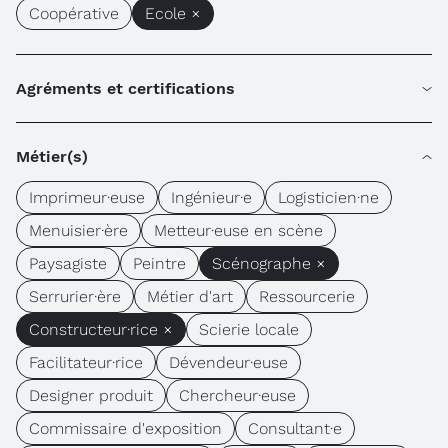
Coopérative
Ecole ×
Agréments et certifications
Métier(s)
Imprimeur·euse
Ingénieur·e
Logisticien·ne
Menuisier·ère
Metteur·euse en scène
Paysagiste
Peintre
Scénographe ×
Serrurier·ère
Métier d'art
Ressourcerie
Constructeur·rice ×
Scierie locale
Facilitateur·rice
Dévendeur·euse
Designer produit
Chercheur·euse
Commissaire d'exposition
Consultant·e