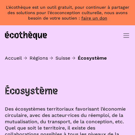
L'écothèque est un outil gratuit, pour continuer à partager
des solutions pour l'écoconception culturelle, nous avons
besoin de votre soutien :
faire un don
Accueil
Régions
Suisse
Écosystème
Écosystème
Des écosystèmes territoriaux favorisant l’économie
circulaire, avec des acteur·rices du réemploi, de la
mutualisation, du transport, de la conception, etc.
Quel que soit le territoire, il existe des
collaborations possibles à tous les niveaux de la