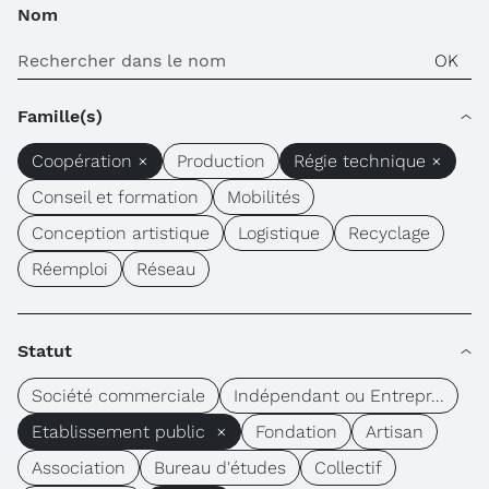
Nom
Famille(s)
Coopération ×
Production
Régie technique ×
Conseil et formation
Mobilités
Conception artistique
Logistique
Recyclage
Réemploi
Réseau
Statut
Société commerciale
Indépendant ou Entrepr...
Etablissement public ×
Fondation
Artisan
Association
Bureau d'études
Collectif